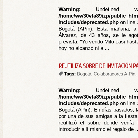
Warning
: Undefined va
/home/ww30vfa89izp/public_htm
includes/deprecated.php
on line
Bogotá (APin). Esta mañana, a
Álvarez, de 43 años, se le agot
prevista. “Yo vendo Milo casi has
hoy no alcanzó ni a ...
REUTILIZA SOBRE DE INVITACIÓN P
Tags:
Bogotá
,
Colaboradores A-Pin
,
Warning
: Undefined va
/home/ww30vfa89izp/public_htm
includes/deprecated.php
on line
Bogotá (APin). En días pasados, la
por una de sus amigas a la fiesta
reutilizó el sobre donde venía l
introducir allí mismo el regalo de ..