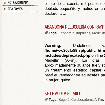
NOTICIA DIBUJADA
billete de cincuenta mil pesos c
doblado pequeñito y metido en un 
TIRA CÓMICA
declaró la ...
ABANDONA PELUQUERÍA CON RAYIT
Tags:
Economía
,
Impulsos
,
Medellín
Warning
: Undefined va
/home/ww30vfa89izp/public_htm
includes/deprecated.php
on line
Medellín (APin). En días
aproximadamente 30 años fue vista
un tratamiento estético capilar
pasó el vendedor de aguacates par
la mujer, quien ...
SE LE AGOTA EL MILO
Tags:
Bogotá
,
Colaboradores A-Pin
,