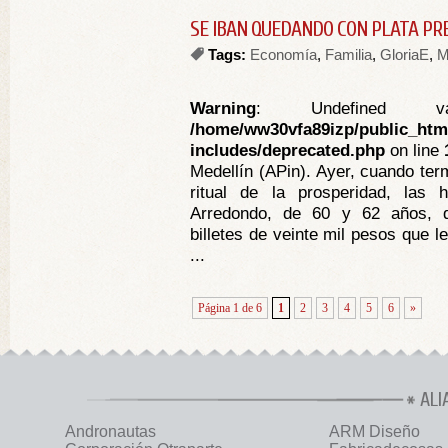
SE IBAN QUEDANDO CON PLATA PR
Tags:
Economía
,
Familia
,
GloriaE
,
M
Warning
: Undefined va
/home/ww30vfa89izp/public_htm
includes/deprecated.php
on line
Medellín (APin). Ayer, cuando ter
ritual de la prosperidad, la
Arredondo, de 60 y 62 años, d
billetes de veinte mil pesos que le
...
Página 1 de 6
1
2
3
4
5
6
»
ALI
Andronautas
ARM Diseño