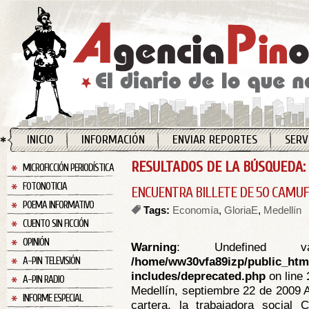
INICIO
INFORMACIÓN
ENVIAR REPORTES
SERV
RESULTADOS DE LA BÚSQUEDA: 
MICROFICCIÓN PERIODÍSTICA
FOTONOTICIA
ENCUENTRA BILLETE DE 50 CAMUF
POEMA INFORMATIVO
Tags:
Economía
,
GloriaE
,
Medellín
CUENTO SIN FICCIÓN
OPINIÓN
Warning
: Undefined va
/home/ww30vfa89izp/public_htm
A-PIN TELEVISIÓN
includes/deprecated.php
on line
A-PIN RADIO
Medellín, septiembre 22 de 2009 
INFORME ESPECIAL
cartera, la trabajadora social 