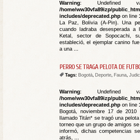
Warning
: Undefined va
/home/ww30vfa89izp/public_htm
includes/deprecated.php
on line
La Paz, Bolivia (A-Pin). Una pe
cuando ladraba desesperada a 
Ketal, sector de Sopocachi, 
estableció, el ejemplar canino fu
a una ...
PERRO SE TRAGA PELOTA DE FUTB
Tags:
Bogotá
,
Deporte
,
Fauna
,
Judic
Warning
: Undefined va
/home/ww30vfa89izp/public_htm
includes/deprecated.php
on line
Bogotá, noviembre 17 de 2010 
llamado Titán* se tragó una pelota 
torneo que un grupo de amigos se 
informó, dichas competencias s
atrás, ...