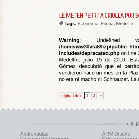
LE METEN PERRITA CRIOLLA POR
Tags:
Economía
,
Fauna
,
Medellín
Warning
: Undefined va
/home/ww30vfa89izp/public_htm
includes/deprecated.php
on line
Medellín, julio 15 de 2010. Es
Gómez descubrió que el perrit
vendieron hace un mes en la Plaz
no era ni macho ni Schnauzer. La m
Página 1 de 2
1
2
»
ALI
Andronautas
ARM Diseño