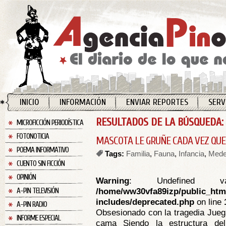
INICIO
INFORMACIÓN
ENVIAR REPORTES
SERV
RESULTADOS DE LA BÚSQUEDA: 
MICROFICCIÓN PERIODÍSTICA
FOTONOTICIA
MASCOTA LE GRUÑE CADA VEZ QUE
POEMA INFORMATIVO
Tags:
Familia
,
Fauna
,
Infancia
,
Medel
CUENTO SIN FICCIÓN
OPINIÓN
Warning
: Undefined va
/home/ww30vfa89izp/public_htm
A-PIN TELEVISIÓN
includes/deprecated.php
on line
A-PIN RADIO
Obsesionado con la tragedia Jueg
INFORME ESPECIAL
cama Siendo la estructura del