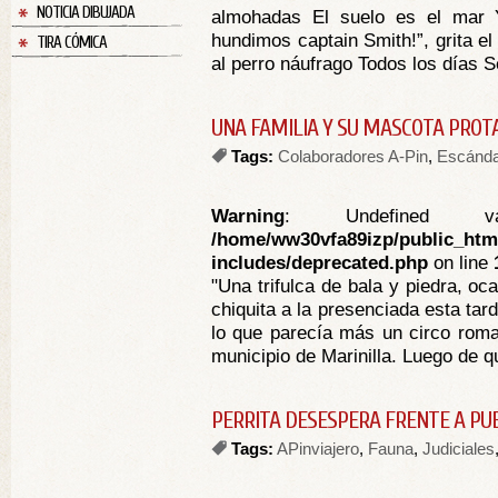
NOTICIA DIBUJADA
almohadas El suelo es el mar 
hundimos captain Smith!”, grita el
TIRA CÓMICA
al perro náufrago Todos los días Se
UNA FAMILIA Y SU MASCOTA PROT
Tags:
Colaboradores A-Pin
,
Escánda
Warning
: Undefined va
/home/ww30vfa89izp/public_htm
includes/deprecated.php
on line
"Una trifulca de bala y piedra, oc
chiquita a la presenciada esta ta
lo que parecía más un circo roma
municipio de Marinilla. Luego de q
PERRITA DESESPERA FRENTE A P
Tags:
APinviajero
,
Fauna
,
Judiciales