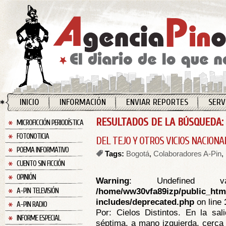
INICIO
INFORMACIÓN
ENVIAR REPORTES
SERV
RESULTADOS DE LA BÚSQUEDA: 
MICROFICCIÓN PERIODÍSTICA
FOTONOTICIA
DEL TEJO Y OTROS VICIOS NACIONA
POEMA INFORMATIVO
Tags:
Bogotá
,
Colaboradores A-Pin
,
CUENTO SIN FICCIÓN
OPINIÓN
Warning
: Undefined va
/home/ww30vfa89izp/public_htm
A-PIN TELEVISIÓN
includes/deprecated.php
on line
A-PIN RADIO
Por: Cielos Distintos. En la sal
INFORME ESPECIAL
séptima, a mano izquierda, cerca 