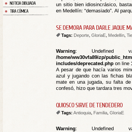
NOTICIA DIBUJADA
un sitio bien idiosincrásico, bas
en Medellín: “demasiado”. Al parqu
TIRA CÓMICA
SE DEMORA PARA DARLE JAQUE M
Tags:
Deporte
,
GloriaE
,
Medellín
,
Ti
Warning
: Undefined va
/home/ww30vfa89izp/public_htm
includes/deprecated.php
on line
A pesar de que hacía varios min
azul y jugando con las fichas bla
mate en una jugada, su falta de
confesó, hizo que tardara tres mov
QUIOSCO SIRVE DE TENDEDERO
Tags:
Antioquia
,
Familia
,
GloriaE
Warning
: Undefined va