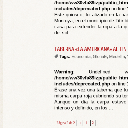
/home/ww30vfa89izp/public_htm
includes/deprecated.php
on line
Este quiosco, localizado en la pa
Montoya, en el municipio de Titirib
casa para extender la ropa a la qu
del sol. ...
TABERNA «LA AMERICANA» AL FIN
Tags:
Economía
,
GloriaE
,
Medellín
,
Warning
: Undefined va
/home/ww30vfa89izp/public_htm
includes/deprecated.php
on line
Érase una vez una taberna que tuv
misma carpa roja cubriendo su ter
Aunque un día la carpa estuvo
intenso y definido, en los ...
Página 2 de 2
«
1
2