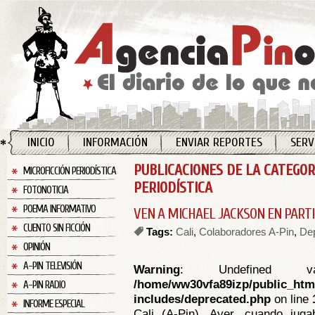
INICIO
INFORMACIÓN
ENVIAR REPORTES
SERV
PUBLICACIONES DE LA CATEGOR
MICROFICCIÓN PERIODÍSTICA
PERIODÍSTICA
FOTONOTICIA
POEMA INFORMATIVO
VEN A MICHAEL JACKSON EN PART
CUENTO SIN FICCIÓN
Tags:
Cali
,
Colaboradores A-Pin
,
De
OPINIÓN
A-PIN TELEVISIÓN
Warning
: Undefined va
/home/ww30vfa89izp/public_htm
A-PIN RADIO
includes/deprecated.php
on line
INFORME ESPECIAL
Cali (A-Pin). Ayer, cuando jug