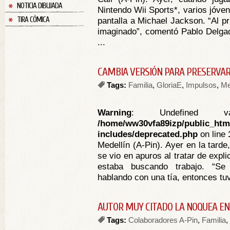
NOTICIA DIBUJADA
Nintendo Wii Sports*, varios jóven
TIRA CÓMICA
pantalla a Michael Jackson. “Al p
imaginado”, comentó Pablo Delgad
...
CAMBIA VERSIÓN PARA PRESERVAR
Tags:
Familia
,
GloriaE
,
Impulsos
,
Me
Warning
: Undefined va
/home/ww30vfa89izp/public_htm
includes/deprecated.php
on line
Medellín (A-Pin). Ayer en la tard
se vio en apuros al tratar de exp
estaba buscando trabajo. “Se
hablando con una tía, entonces tuv
AUTOR MUY CITADO LA NOQUEA EN
Tags:
Colaboradores A-Pin
,
Familia
,