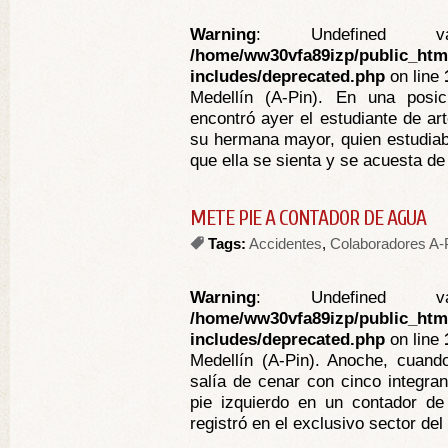
Warning
: Undefined va
/home/ww30vfa89izp/public_htm
includes/deprecated.php
on line
Medellín (A-Pin). En una posi
encontró ayer el estudiante de a
su hermana mayor, quien estudiab
que ella se sienta y se acuesta d
METE PIE A CONTADOR DE AGUA
Tags:
Accidentes
,
Colaboradores A-
Warning
: Undefined va
/home/ww30vfa89izp/public_htm
includes/deprecated.php
on line
Medellín (A-Pin). Anoche, cuand
salía de cenar con cinco integrant
pie izquierdo en un contador de
registró en el exclusivo sector del 