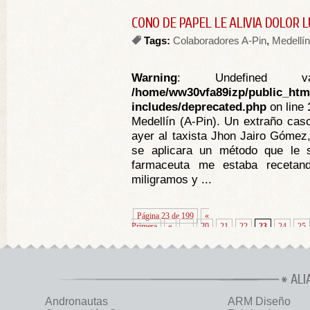
CONO DE PAPEL LE ALIVIA DOLOR
Tags:
Colaboradores A-Pin
,
Medellín
Warning
: Undefined va
/home/ww30vfa89izp/public_htm
includes/deprecated.php
on line
Medellín (A-Pin). Un extraño caso
ayer al taxista Jhon Jairo Gómez
se aplicara un método que le s
farmaceuta me estaba recetand
miligramos y ...
Página 23 de 199
«
Primera
«
...
20
21
22
23
24
25
ALI
Andronautas
ARM Diseño