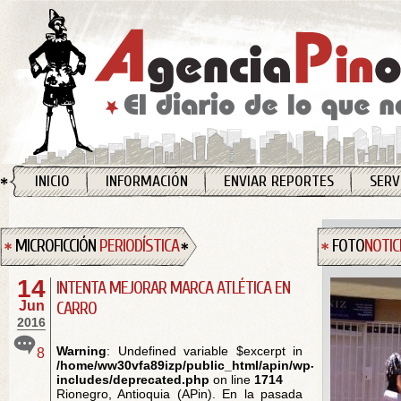
INICIO
INFORMACIÓN
ENVIAR REPORTES
SERV
MICROFICCIÓN
PERIODÍSTICA
FOTO
NOTIC
14
INTENTA MEJORAR MARCA ATLÉTICA EN
Jun
CARRO
2016
Warning
: Undefined variable $excerpt in
8
/home/ww30vfa89izp/public_html/apin/wp-
includes/deprecated.php
on line
1714
Rionegro, Antioquia (APin). En la pasada