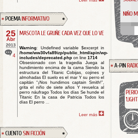
Leer más
NIÑO M
POEMA
INFORMATIVO
25
MASCOTA LE GRUÑE CADA VEZ QUE LO VE
Abr
2013
Warning
: Undefined variable $excerpt in
/home/ww30vfa89izp/public_html/apin/wp-
4
includes/deprecated.php
on line
1714
Obsesionado con la tragedia Juega al
A-PIN
RADI
hundimiento encima de la cama Siendo la
estructura del Titanic Cobijas, cojines y
almohadas El suelo es el mar Y su perro el
capitán “¡Nos hundimos captain Smith!”,
grita el niño de siete años Y revuelca al
PERIO
perro náufrago Todos los días Se hunde el
Titanic En la casa de Patricia Todos los
‘LIGH
días El perro ...
Leer más
CUENTO
SIN FICCIÓN