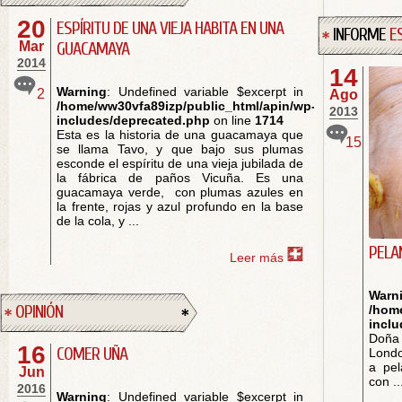
20
ESPÍRITU DE UNA VIEJA HABITA EN UNA
INFORME
E
Mar
GUACAMAYA
2014
14
Warning
: Undefined variable $excerpt in
2
Ago
/home/ww30vfa89izp/public_html/apin/wp-
2013
includes/deprecated.php
on line
1714
Esta es la historia de una guacamaya que
15
se llama Tavo, y que bajo sus plumas
esconde el espíritu de una vieja jubilada de
la fábrica de paños Vicuña. Es una
guacamaya verde, con plumas azules en
la frente, rojas y azul profundo en la base
de la cola, y ...
PELA
Leer más
Warn
OPINIÓN
/hom
incl
Doña
16
COMER UÑA
Londo
a pel
Jun
con ..
2016
Warning
: Undefined variable $excerpt in