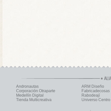
ALI
Andronautas
ARM Diseño
Corporación Otraparte
Fabricadecosas
Medellín Digital
Rabodeají
Tienda Multicreativa
Universo Centro