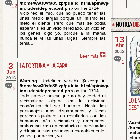
/home/ww30vfa89izp/public_html/apin/wp-
12
includes/deprecated.php
on line
1714
Vicio feo el mío, que no puedo tener las
uñas medio largas porque ahí mismo les
meto el diente. Pero qué más se podía
NOTICIA
DI
esperar si es un vicio heredado, un vicio en
los genes, digo yo, porque a mi mamá
13
nunca le vi las uñas largas. Siempre las
tenía ...
Abr
2012
Leer más
1
3
LA FORTUNA Y LA PAPA
Jun
2016
Warning
: Undefined variable $excerpt in
/home/ww30vfa89izp/public_html/apin/wp-
3
includes/deprecated.php
on line
1714
Todo parece indicar que no hay verdad ni
LO E
racionalidad alguna en la actividad
económica del ser humano. Hasta los
DESP
personajes más disparatados y locos
parecen igualados en resultados con los
humanos más racionales y ordenados;
Warn
ambos incurren en conductas inadecuadas
/hom
y dilapidan sus recursos inexorablemente,
incl
ya sea por acción, ya ...
Infor