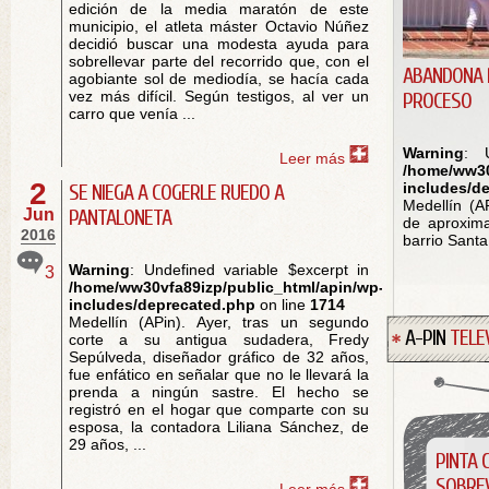
edición de la media maratón de este
municipio, el atleta máster Octavio Núñez
decidió buscar una modesta ayuda para
sobrellevar parte del recorrido que, con el
ABANDONA 
agobiante sol de mediodía, se hacía cada
vez más difícil. Según testigos, al ver un
PROCESO
carro que venía ...
Warning
: 
Leer más
/home/ww30
2
includes/d
SE NIEGA A COGERLE RUEDO A
Medellín (A
Jun
PANTALONETA
de aproxim
2016
barrio Santa
Warning
: Undefined variable $excerpt in
3
/home/ww30vfa89izp/public_html/apin/wp-
includes/deprecated.php
on line
1714
Medellín (APin). Ayer, tras un segundo
A-PIN
TELE
corte a su antigua sudadera, Fredy
Sepúlveda, diseñador gráfico de 32 años,
fue enfático en señalar que no le llevará la
prenda a ningún sastre. El hecho se
registró en el hogar que comparte con su
esposa, la contadora Liliana Sánchez, de
29 años, ...
PINTA 
SOBREV