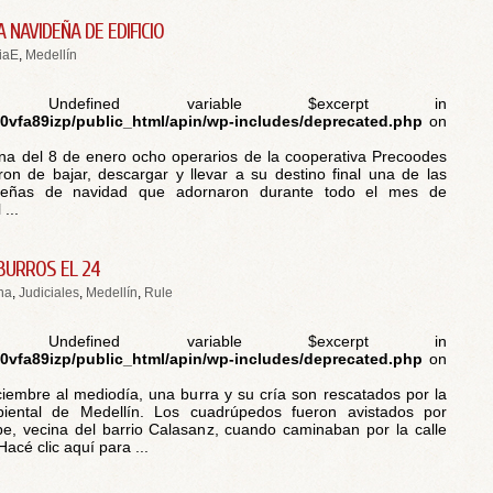
 NAVIDEÑA DE EDIFICIO
iaE
,
Medellín
 Undefined variable $excerpt in
vfa89izp/public_html/apin/wp-includes/deprecated.php
on
a del 8 de enero ocho operarios de la cooperativa Precoodes
on de bajar, descargar y llevar a su destino final una de las
ueñas de navidad que adornaron durante todo el mes de
...
BURROS EL 24
na
,
Judiciales
,
Medellín
,
Rule
 Undefined variable $excerpt in
vfa89izp/public_html/apin/wp-includes/deprecated.php
on
ciembre al mediodía, una burra y su cría son rescatados por la
biental de Medellín. Los cuadrúpedos fueron avistados por
e, vecina del barrio Calasanz, cuando caminaban por la calle
acé clic aquí para ...