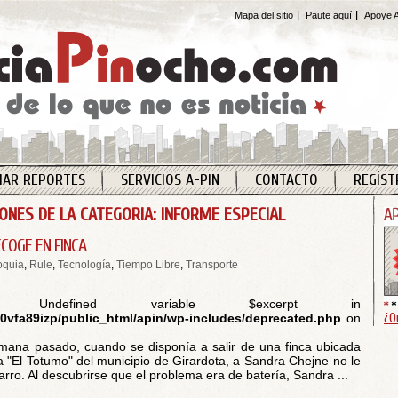
Mapa del sitio
Paute aquí
Apoye A
IAR REPORTES
SERVICIOS A-PIN
CONTACTO
REGÍST
IONES DE LA CATEGORIA: INFORME ESPECIAL
COGE EN FINCA
oquia
,
Rule
,
Tecnología
,
Tiempo Libre
,
Transporte
 Undefined variable $excerpt in
¿Q
vfa89izp/public_html/apin/wp-includes/deprecated.php
on
emana pasado, cuando se disponía a salir de una finca ubicada
a "El Totumo" del municipio de Girardota, a Sandra Chejne no le
arro. Al descubrirse que el problema era de batería, Sandra ...