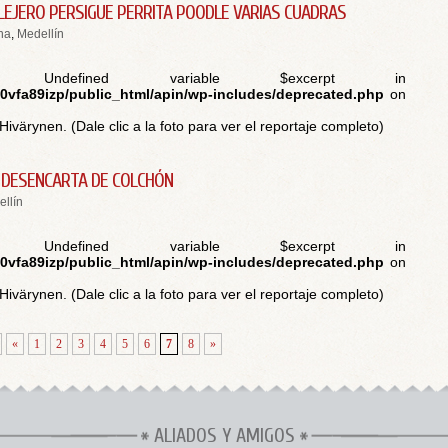
LEJERO PERSIGUE PERRITA POODLE VARIAS CUADRAS
na
,
Medellín
 Undefined variable $excerpt in
vfa89izp/public_html/apin/wp-includes/deprecated.php
on
Hivärynen. (Dale clic a la foto para ver el reportaje completo)
E DESENCARTA DE COLCHÓN
llín
 Undefined variable $excerpt in
vfa89izp/public_html/apin/wp-includes/deprecated.php
on
Hivärynen. (Dale clic a la foto para ver el reportaje completo)
«
1
2
3
4
5
6
7
8
»
ALIADOS Y AMIGOS