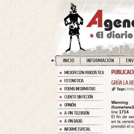
INICIO
INFORMACIÓN
ENV
PUBLICAC
MICROFICCIÓN PERIODÍSTICA
FOTONOTICIA
GRÚA LA RE
POEMA INFORMATIVO
Tags:
Anti
CUENTO SIN FICCIÓN
Warning
:
OPINIÓN
/home/ww30
line
1714
A-PIN TELEVISIÓN
El fin de s
A-PIN RADIO
en la vered
prendió el c
INFORME ESPECIAL