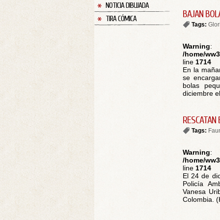
NOTICIA DIBUJADA
BAJAN BOLA
TIRA CÓMICA
Tags:
Glor
Warning
:
/home/ww30
line
1714
En la mañan
se encargar
bolas peq
diciembre el 
RESCATAN 
Tags:
Fau
Warning
:
/home/ww30
line
1714
El 24 de di
Policía Am
Vanesa Urib
Colombia. (H