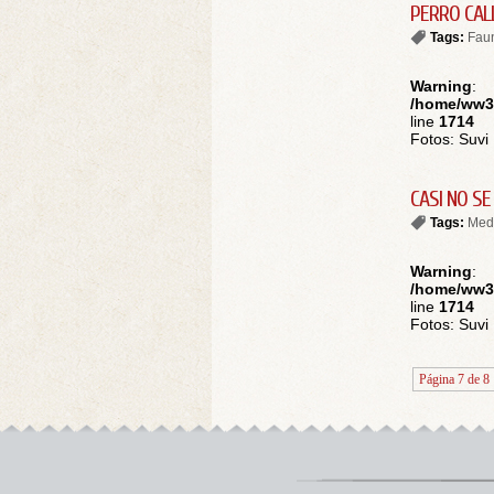
PERRO CAL
Tags:
Fau
Warning
:
/home/ww30
line
1714
Fotos: Suvi 
CASI NO S
Tags:
Mede
Warning
:
/home/ww30
line
1714
Fotos: Suvi 
Página 7 de 8