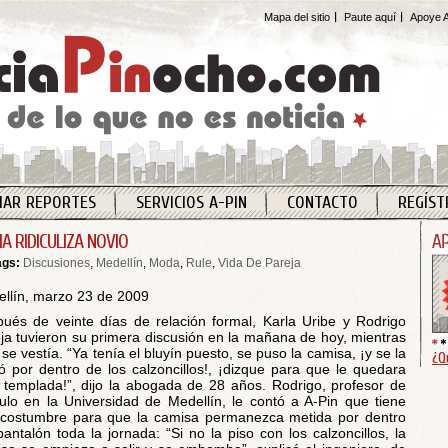
Mapa del sitio
Paute aquí
Apoye A
IAR REPORTES
SERVICIOS A-PIN
CONTACTO
REGÍST
A RIDICULIZA NOVIO
ags:
Discusiones
,
Medellín
,
Moda
,
Rule
,
Vida De Pareja
llín, marzo 23 de 2009
ués de veinte días de relación formal, Karla Uribe y Rodrigo
ja tuvieron su primera discusión en la mañana de hoy, mientras
 se vestía. “Ya tenía el bluyín puesto, se puso la camisa, ¡y se la
¿Q
ó por dentro de los calzoncillos!, ¡dizque para que le quedara
 templada!”, dijo la abogada de 28 años. Rodrigo, profesor de
ulo en la Universidad de Medellín, le contó a A-Pin que tiene
costumbre para que la camisa permanezca metida por dentro
pantalón toda la jornada: “Si no la piso con los calzoncillos, la