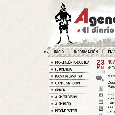
INICIO
INFORMACIÓN
ENV
23
NOVI
MICROFICCIÓN PERIODÍSTICA
Mar
T
FOTONOTICIA
2009
Mede
POEMA INFORMATIVO
5
Desp
CUENTO SIN FICCIÓN
Pare
OPINIÓN
éste
meti
A-PIN TELEVISIÓN
bien
Cálc
A-PIN RADIO
esa 
INFORME ESPECIAL
del 