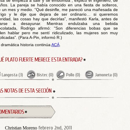
sa se empieza a salir y se embomba”, explicó el ingeniero, de
ños. La pareja se había conocido en una fiesta de solteros,
 un mes y medio. “Qué desinfle, me pareció una mañesada de
rigo y le dije que dejara de ser ordinario… si queremos
eridad, las cosas hay que decirlas”, manifestó Karla, antes de
tarse a desayunar. Mientras endulzaba una bebida
ocolatada, Rodrigo afirmó: “Son diferencias bobas que se
en hablar pero me sentí ridiculizado, las mujeres son muy
licadas”. (Para A-Pin, informó R.)
 dramática historia continúa
ACÁ
.
UÉ PLATO FUERTE MERECE ESTA ENTRADA?
Langosta
(
3
)
Bistec
(
0
)
Pollo
(
0
)
Jamoneta
(
0
)
S NOTAS DE ESTA SECCIÓN
OMENTARIOS
febrero 2nd, 2011
Christian Moreno