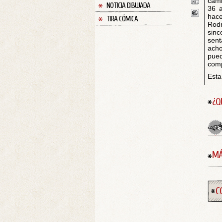
cami
NOTICIA DIBUJADA
36 a
hace
TIRA CÓMICA
Rod
sinc
sen
ach
pued
comp
Esta
¿Q
MÁ
C