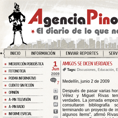
INICIO
INFORMACIÓN
ENVIAR REPORTES
SERV
1
AMIGOS SE DICEN VERDADES
MICROFICCIÓN PERIODÍSTICA
Jun
Tags:
Discusiones
,
Educación
,
E
FOTONOTICIA
2009
POEMA INFORMATIVO
Medellín, junio 2 de 2009
7
CUENTO SIN FICCIÓN
Después de pasar varias hora
OPINIÓN
Vélez y Miguel Rivas ter
A-PIN TELEVISIÓN
verdades. La jornada empezó 
consultaron bibliografía 
A-PIN RADIO
terminando un proyecto de in
INFORME ESPECIAL
algunos ítems”, afirmó Riva