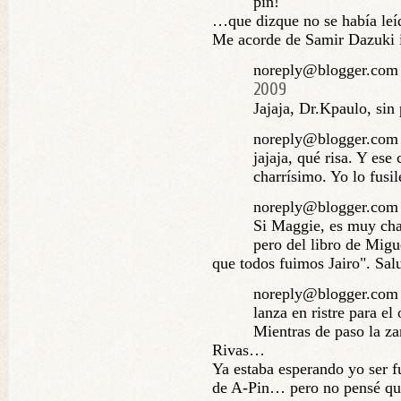
pin!
…que dizque no se había leí
Me acorde de Samir Dazuki 
noreply@blogger.com 
2009
Jajaja, Dr.Kpaulo, sin
noreply@blogger.com
jajaja, qué risa. Y es
charrísimo. Yo lo fusi
noreply@blogger.com 
Si Maggie, es muy ch
pero del libro de Migu
que todos fuimos Jairo". Sal
noreply@blogger.com
lanza en ristre para e
Mientras de paso la za
Rivas…
Ya estaba esperando yo ser fu
de A-Pin… pero no pensé que 