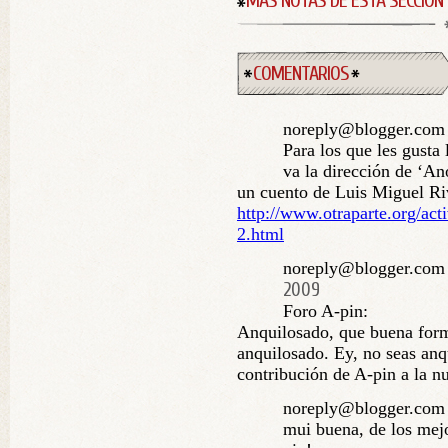
MÁS NOTAS DE ESTA SECCIÓN
COMENTARIOS
noreply@blogger.com 
Para los que les gusta 
va la dirección de ‘A
un cuento de Luis Miguel Ri
http://www.otraparte.org/acti
2.html
noreply@blogger.com 
2009
Foro A-pin:
Anquilosado, que buena form
anquilosado. Ey, no seas anq
contribución de A-pin a la nu
noreply@blogger.com 
mui buena, de los mejo