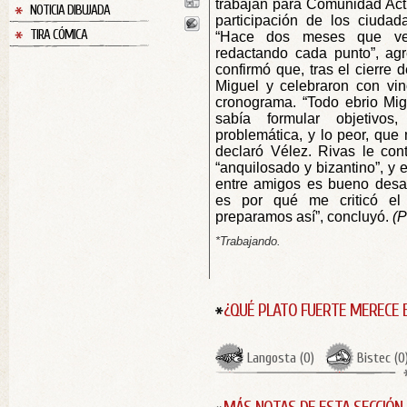
trabajan para Comunidad Ac
NOTICIA DIBUJADA
participación de los ciudad
TIRA CÓMICA
“Hace dos meses que ve
redactando cada punto”, ag
confirmó que, tras el cierre d
Miguel y celebraron con vin
cronograma. “Todo ebrio Mi
sabía formular objetivo
problemática, y lo peor, que
declaró Vélez. Rivas le con
“anquilosado y bizantino”, y e
entre amigos es bueno des
es por qué me criticó el 
preparamos así”, concluyó.
(P
*Trabajando.
¿QUÉ PLATO FUERTE MERECE 
Langosta
(
0
)
Bistec
(
0