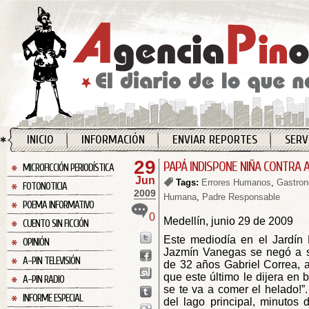
INICIO
INFORMACIÓN
ENVIAR REPORTES
SERV
29
PAPÁ INDISPONE NIÑA CONTRA 
MICROFICCIÓN PERIODÍSTICA
Jun
Tags:
Errores Humanos
,
Gastro
FOTONOTICIA
2009
Humana
,
Padre Responsable
POEMA INFORMATIVO
0
Medellín, junio 29 de 2009
CUENTO SIN FICCIÓN
Este mediodía en el Jardín 
OPINIÓN
Jazmín Vanegas se negó a s
A-PIN TELEVISIÓN
de 32 años Gabriel Correa, 
que este último le dijera en 
A-PIN RADIO
se te va a comer el helado!”.
INFORME ESPECIAL
del lago principal, minutos