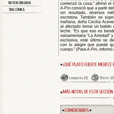
NOTICIA DIBUJADA
comenzó la cosa,” afirmó el 
A-Pin conoció que a partir de
TIRA CÓMICA
sin resultado, diversos mé
excretora. También se sup
mañana, doña Cecilia Aceved
al afectado tomar un batido
leche. “Es que eso es bendito
salsamentaria “La Amistad” y 
exclusiva, este último se de
con lo alegre que puede q
cuerpo.”
(Para A-Pin, informó
¿QUÉ PLATO FUERTE MERECE 
Langosta
(
0
)
Bistec
(
0
MÁS NOTAS DE ESTA SECCIÓN
COMENTARIOS