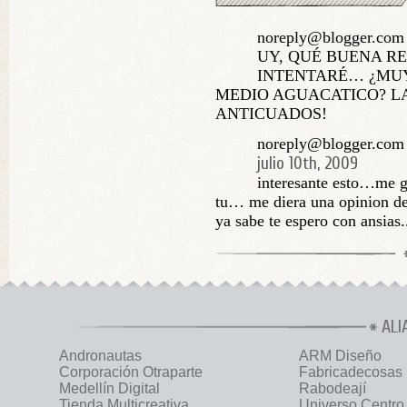
noreply@blogger.com 
UY, QUÉ BUENA RE
INTENTARÉ… ¿MUY
MEDIO AGUACATICO? LA
ANTICUADOS!
noreply@blogger.com (
julio 10th, 2009
interesante esto…me g
tu… me diera una opinion d
ya sabe te espero con ansias.
ALI
Andronautas
ARM Diseño
Corporación Otraparte
Fabricadecosas
Medellín Digital
Rabodeají
Tienda Multicreativa
Universo Centro