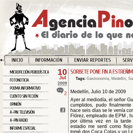
INICIO
INFORMACIÓN
ENVIAR REPORTES
SERV
10
SORBETE PONE FIN A ESTREÑIM
MICROFICCIÓN PERIODÍSTICA
Jul
Tags:
Gastronomía
,
Medellín
,
Sa
FOTONOTICIA
2009
POEMA INFORMATIVO
Medellín, Julio 10 de 2009
2
CUENTO SIN FICCIÓN
Ayer al mediodía, el señor Gu
OPINIÓN
cumplidos, pudo finalment
hace seis días se le venía co
A-PIN TELEVISIÓN
Flórez, empleado de EPM , hab
A-PIN RADIO
por última vez en la tarde
estadio me sentí como floj
INFORME ESPECIAL
tomé dos Coca Colas y un Lom