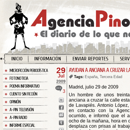
INICIO
INFORMACIÓN
ENVIAR REPORTES
SERV
29
AYUDAN A ANCIANA A CRUZAR L
MICROFICCIÓN PERIODÍSTICA
Jul
Tags:
España
,
Tercera Edad
FOTONOTICIA
2009
POEMA INFORMATIVO
Madrid, julio 29 de 2009
3
CUENTO SIN FICCIÓN
Un hombre de unos treint
anciana a cruzar la calle est
OPINIÓN
de Lavapiés. Antonio López,
A-PIN TELEVISIÓN
en contacto con la Agenc
ocurrido, e informó que el a
A-PIN RADIO
ocho de la mañana, hora en 
INFORME ESPECIAL
desplaza con prisas al trabaj