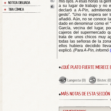
mis ojos. A esas horas la gent
NOTICIA DIBUJADA
a su lugar de trabajo y no 
TIRA CÓMICA
declaró a A-Pin, admitiendo
gesto”. “Uno no espera ser t
añadió. Aún, no se conoce la
dado en denominar como el “
García, vecina del lugar, po
cajeros del supermercado qu
trata de unos chicos muy a
todas las señoras de la zona
ellos hubiera decidido lle
explicó.
(Para A-Pin, informó
¿QUÉ PLATO FUERTE MERECE 
Langosta
(
0
)
Bistec
(
0
MÁS NOTAS DE ESTA SECCIÓN