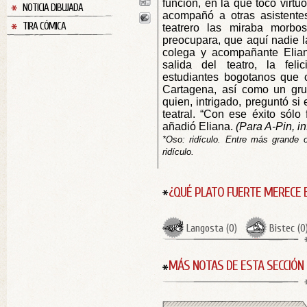
función, en la que tocó virt
NOTICIA DIBUJADA
acompañó a otras asistente
TIRA CÓMICA
teatrero las miraba morbo
preocupara, que aquí nadie l
colega y acompañante Elian
salida del teatro, la feli
estudiantes bogotanos que 
Cartagena, así como un gru
quien, intrigado, preguntó si
teatral. “Con ese éxito sólo 
añadió Eliana.
(Para A-Pin, i
*Oso: ridículo. Entre más grande
ridículo.
¿QUÉ PLATO FUERTE MERECE 
Langosta
(
0
)
Bistec
(
0
MÁS NOTAS DE ESTA SECCIÓN