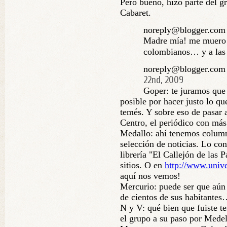
Pero bueno, hizo parte del g
Cabaret.
noreply@blogger.com
Madre mía! me muero d
colombianos… y a las p
noreply@blogger.com 
22nd, 2009
Goper: te juramos que
posible por hacer justo lo que
temés. Y sobre eso de pasar 
Centro, el periódico con más 
Medallo: ahí tenemos column
selección de noticias. Lo co
librería "El Callejón de las 
sitios. O en
http://www.univ
aquí nos vemos!
Mercurio: puede ser que aún 
de cientos de sus habitante
N y V: qué bien que fuiste t
el grupo a su paso por Medel