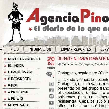
INICIO
INFORMACIÓN
ENVIAR REPORTES
SERV
20
DOCENTE ALCANZA FAMA SÚBIT
MICROFICCIÓN PERIODÍSTICA
Sep
Tags:
Arte
,
Cartagena
,
Colaborad
FOTONOTICIA
2009
POEMA INFORMATIVO
Cartagena, septiembre 20 de
7
CUENTO SIN FICCIÓN
El pasado viernes, la docente
Cartagena, recibió varios rec
OPINIÓN
presentación del grupo fran
A-PIN TELEVISIÓN
el espectáculo, un teatrero 
asistentes para un númer
A-PIN RADIO
resistencia, Ceballos subió 
INFORME ESPECIAL
años no hacía un oso* tan gran