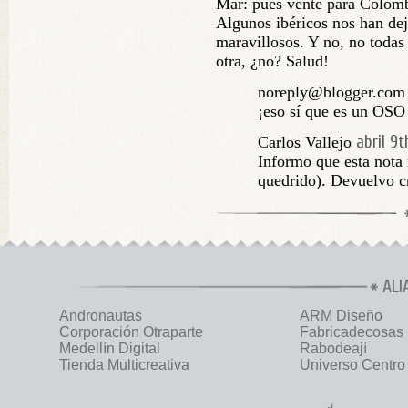
Mar: pues vente para Colombi
Algunos ibéricos nos han de
maravillosos. Y no, no todas
otra, ¿no? Salud!
noreply@blogger.com 
¡eso sí que es un OSO
abril 9t
Carlos Vallejo
Informo que esta nota 
quedrido). Devuelvo cr
ALI
Andronautas
ARM Diseño
Corporación Otraparte
Fabricadecosas
Medellín Digital
Rabodeají
Tienda Multicreativa
Universo Centro