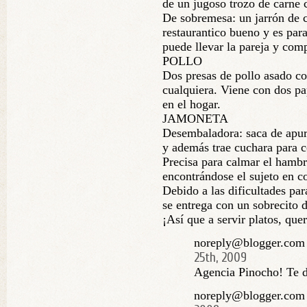
de un jugoso trozo de carne 
De sobremesa: un jarrón de c
restaurantico bueno y es par
puede llevar la pareja y comp
POLLO
Dos presas de pollo asado co
cualquiera. Viene con dos pa
en el hogar.
JAMONETA
Desembaladora: saca de apur
y además trae cuchara para c
Precisa para calmar el hambre
encontrándose el sujeto en c
Debido a las dificultades par
se entrega con un sobrecito d
¡Así que a servir platos, que
noreply@blogger.com 
25th, 2009
Agencia Pinocho! Te d
noreply@blogger.com