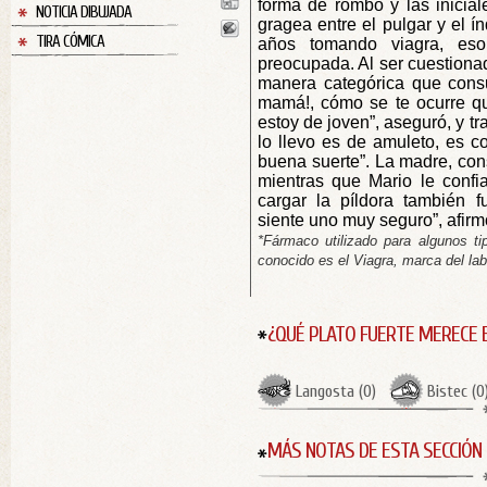
forma de rombo y las inicial
NOTICIA DIBUJADA
gragea entre el pulgar y el índ
TIRA CÓMICA
años tomando viagra, eso
preocupada. Al ser cuestiona
manera categórica que cons
mamá!, cómo se te ocurre q
estoy de joven”, aseguró, y tr
lo llevo es de amuleto, es 
buena suerte”. La madre, cons
mientras que Mario le confi
cargar la píldora también f
siente uno muy seguro”, afir
*Fármaco utilizado para algunos t
conocido es el Viagra, marca del labo
¿QUÉ PLATO FUERTE MERECE 
Langosta
(
0
)
Bistec
(
0
MÁS NOTAS DE ESTA SECCIÓN