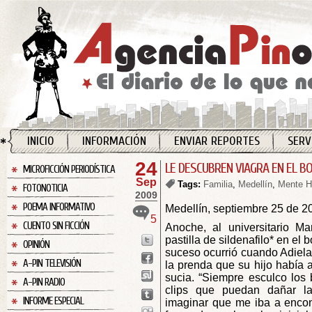
INICIO
INFORMACIÓN
ENVIAR REPORTES
SERV
24
LE DESCUBREN VIAGRA EN EL BO
MICROFICCIÓN PERIODÍSTICA
Sep
Tags:
Familia
,
Medellín
,
Mente 
FOTONOTICIA
2009
POEMA INFORMATIVO
Medellín, septiembre 25 de 2
5
CUENTO SIN FICCIÓN
Anoche, al universitario M
pastilla de sildenafilo* en el b
OPINIÓN
suceso ocurrió cuando Adiela
A-PIN TELEVISIÓN
la prenda que su hijo había a
sucia. “Siempre esculco los 
A-PIN RADIO
clips que puedan dañar la
INFORME ESPECIAL
imaginar que me iba a encontr