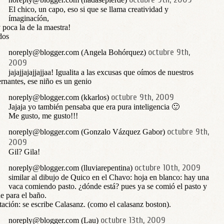
El chico, un capo, eso si que se llama creatividad y
ímaginacíón,
poca la de la maestra!
dos
octubre 9th,
noreply@blogger.com (Angela Bohórquez)
2009
jajajjajajjajjaa! Igualita a las excusas que oímos de nuestros
rnantes, ese niño es un genio
octubre 9th, 2009
noreply@blogger.com (kkarlos)
Jajaja yo también pensaba que era pura inteligencia 🙂
Me gusto, me gusto!!!
octubre 9th,
noreply@blogger.com (Gonzalo Vázquez Gabor)
2009
Gil? Gila!
octubre 10th, 2009
noreply@blogger.com (lluviarepentina)
similar al dibujo de Quico en el Chavo: hoja en blanco: hay una
vaca comiendo pasto. ¿dónde está? pues ya se comió el pasto y
ue para el baño.
ación: se escribe Calasanz. (como el calasanz boston).
octubre 13th, 2009
noreply@blogger.com (Lau)