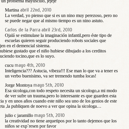
r un problema mayúsculo, jejeje
abril 22nd, 2010
Martina
La verdad, yo pienso que si es un nino muy perezoso, pero no
se puede negar que al mismo tiempo es un nino astuto.
Carlos de la Parra
abril 23rd, 2010
Ojalá se estimulase la imaginación infantil,pero éste tipo de
escuelas quieren seguir produciendo robots sociales que
jen en el demencial sistema.
ubiese gustado que el niño hubiese dibujado a los cerditos
uciendo tocino,que es lo suyo.
mayo 4th, 2010
cucu
Inteligencia??? Astucia, vibeza!!! Ese man lo que va a tener es
un verbo buenisimo, va ser tremendo tumba locas!
mayo 5th, 2010
Jorge Montoya
Esa sicologa,con todo respeto necesita un sicologo,a mi modo
de ver sufre un trauma,pero lo interesante es que guarden esta
cia y en unos años cuando este niño sea uno de los genios de este
eta ,la publiquen de noevo a ver que opina la sicologa…
mayo 5th, 2010
julio c jaramillo
la creatividad no tiene arquetipos por lo tanto dejemos que los
niños se exp`resen por favor