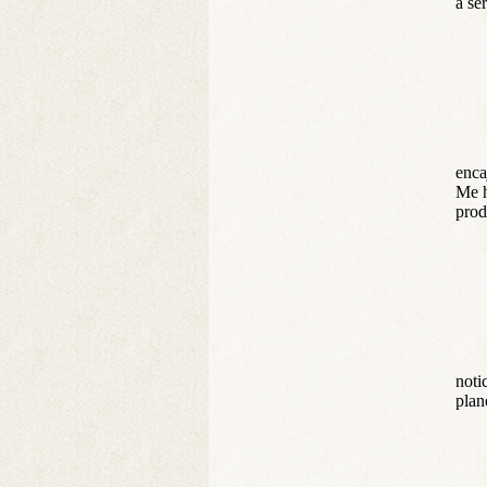
a se
enca
Me h
prod
noti
plan