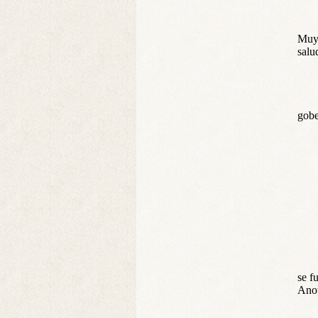
Muy 
salu
gobe
se f
Anot