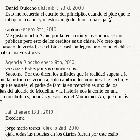
diciembre 23rd, 2009
Daniel Quiceno
Esto me recuerda el cuento del principito, cuando él pide que le
dibuje una cabra y nuestro amigo le dibuja una caja 🙂
enero 8th, 2010
saotome
Me gusta mucho A-pin por la redacción y las «noticias» que
publican pero esto de los cerditos es un chiste. No creo que
 pasado de verdad, ese chiste es casi tan legendario como el chiste
habia una vez..truz».
Agencia Pinocho
enero 8th, 2010
Gracias a todos por sus comentarios!
Saotome. Por eso dicen los trillados que la realidad supera a la
ión: la historia es verídica, sólo cambian los nombres. De hecho, y
 que te asustés, el padre de familia en mención es uno de los
ltas del alcalde de Medellín, y la historia nos la contó en una
la con choferes, policías y escoltas del Municipio. Ah, qué opinás
?
Jai-El
enero 13th, 2010
Excelente
febrero 2nd, 2010
jorge mario torres
ojala todas las noticias en los diarios fueran por este estilo