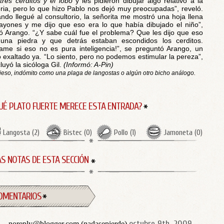
tres cerditos y el lobo
y les pidieron dibujar algo relativo a la
oria, pero lo que hizo Pablo nos dejó muy preocupadas”, reveló.
ndo llegué al consultorio, la señorita me mostró una hoja llena
ayones y me dijo que eso era lo que había dibujado el niño”,
ó Arango. “¿Y sabe cuál fue el problema? Que les dijo que eso
una piedra y que detrás estaban escondidos los cerditos.
ame si eso no es pura inteligencia!”, se preguntó Arango, un
 exaltado ya. “Lo siento, pero no podemos estimular la pereza”,
luyó la sicóloga Gil.
(Informó: A-Pin)
ieso, indómito como una plaga de langostas o algún otro bicho análogo.
UÉ PLATO FUERTE MERECE ESTA ENTRADA?
Langosta
(
2
)
Bistec
(
0
)
Pollo
(
1
)
Jamoneta
(
0
)
S NOTAS DE ESTA SECCIÓN
OMENTARIOS
octubre 9th, 2009
noreply@blogger.com (nadasepierde)