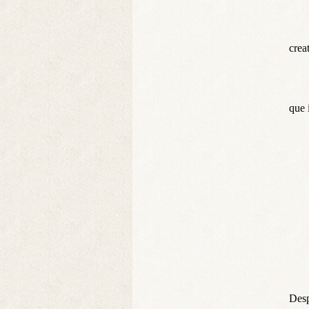
crea
que 
Desp