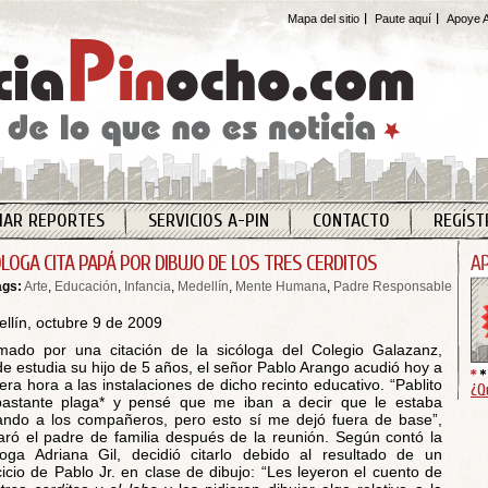
Mapa del sitio
Paute aquí
Apoye A
IAR REPORTES
SERVICIOS A-PIN
CONTACTO
REGÍST
ÓLOGA CITA PAPÁ POR DIBUJO DE LOS TRES CERDITOS
ags:
Arte
,
Educación
,
Infancia
,
Medellín
,
Mente Humana
,
Padre Responsable
llín, octubre 9 de 2009
mado por una citación de la sicóloga del Colegio Galazanz,
e estudia su hijo de 5 años, el señor Pablo Arango acudió hoy a
era hora a las instalaciones de dicho recinto educativo. “Pablito
¿Q
astante plaga* y pensé que me iban a decir que le estaba
ndo a los compañeros, pero esto sí me dejó fuera de base”,
aró el padre de familia después de la reunión. Según contó la
loga Adriana Gil, decidió citarlo debido al resultado de un
cicio de Pablo Jr. en clase de dibujo: “Les leyeron el cuento de