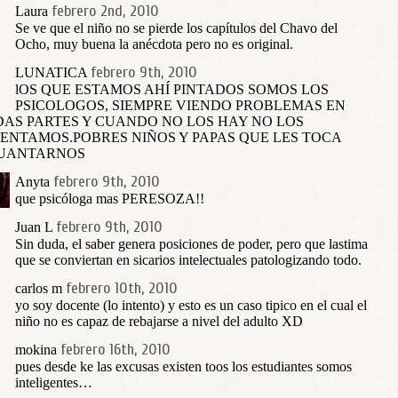
febrero 2nd, 2010
Laura
Se ve que el niño no se pierde los capítulos del Chavo del
Ocho, muy buena la anécdota pero no es original.
febrero 9th, 2010
LUNATICA
lOS QUE ESTAMOS AHÍ PINTADOS SOMOS LOS
PSICOLOGOS, SIEMPRE VIENDO PROBLEMAS EN
AS PARTES Y CUANDO NO LOS HAY NO LOS
ENTAMOS.POBRES NIÑOS Y PAPAS QUE LES TOCA
UANTARNOS
febrero 9th, 2010
Anyta
que psicóloga mas PERESOZA!!
febrero 9th, 2010
Juan L
Sin duda, el saber genera posiciones de poder, pero que lastima
que se conviertan en sicarios intelectuales patologizando todo.
febrero 10th, 2010
carlos m
yo soy docente (lo intento) y esto es un caso tipico en el cual el
niño no es capaz de rebajarse a nivel del adulto XD
febrero 16th, 2010
mokina
pues desde ke las excusas existen toos los estudiantes somos
inteligentes…