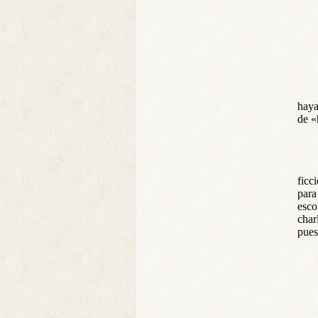
haya
de «
ficc
para
esco
char
pues