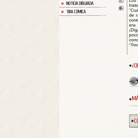
Los 
NOTICIA DIBUJADA
hist
“Cua
TIRA CÓMICA
de r
cont
era 
¡Díg
poco
conc
*Trav
¿Q
MÁ
C