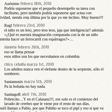
febrero 18th, 2010
Anónimo
Podría suponerse que el pequeño desempeño su tarea con
facilismo, pero también podría suponerse que actua con
tividad, siendo esta última por la que yo me inclino. Muy bueno!!!
febrero 23rd, 2010
Ragf
el niño es un teso, pero teso teso, jaja que inteligencia!! además
«¿Qué es nuestra imaginación comparada con la de un niño
intenta hacer un ferrocarril con espárragos?»…
daniela
febrero 26th, 2010
eso se llama pensar
esos niños son los que necesitamos en colombia
chico cebolla
marzo 1st, 2010
Los adultos nunca ven el elefante dentro de la serpiente, sólo el
sombrero.
marzo 5th, 2010
Santamonix
Pa la bobada no hay nada.
abril 7th, 2010
SantiagoR
Pobrecito…Y en el Calasanz!!!, ese solo es el comienzo del
lavado de cerebro que le viene por el resto de sus días.
uéś llaman a Pablo, por que Pablito se toco el pipí y eso si que va