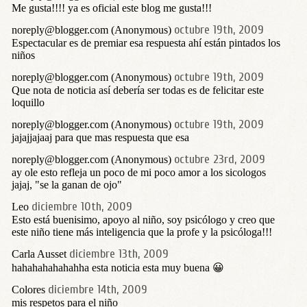
Me gusta!!!! ya es oficial este blog me gusta!!!
octubre 19th, 2009
noreply@blogger.com (Anonymous)
Espectacular es de premiar esa respuesta ahí están pintados los
niños
octubre 19th, 2009
noreply@blogger.com (Anonymous)
Que nota de noticia así debería ser todas es de felicitar este
loquillo
octubre 19th, 2009
noreply@blogger.com (Anonymous)
jajajjajaaj para que mas respuesta que esa
octubre 23rd, 2009
noreply@blogger.com (Anonymous)
ay ole esto refleja un poco de mi poco amor a los sicologos
jajaj, "se la ganan de ojo"
diciembre 10th, 2009
Leo
Esto está buenisimo, apoyo al niño, soy psicólogo y creo que
este niño tiene más inteligencia que la profe y la psicóloga!!!
diciembre 13th, 2009
Carla Ausset
hahahahahahahha esta noticia esta muy buena 😀
diciembre 14th, 2009
Colores
mis respetos para el niño