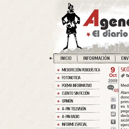
INICIO
INFORMACIÓN
ENV
9
SIC
MICROFICCIÓN PERIODÍSTICA
Oct
T
FOTONOTICIA
2009
Mede
POEMA INFORMATIVO
48
Alar
CUENTO SIN FICCIÓN
dond
OPINIÓN
prim
es b
A-PIN TELEVISIÓN
pega
decl
A-PIN RADIO
sicó
INFORME ESPECIAL
ejer