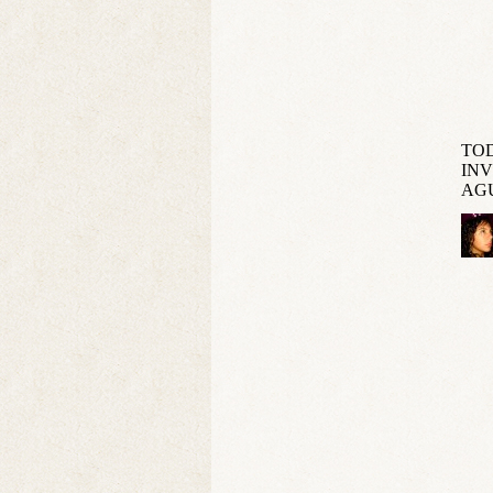
TOD
INV
AG