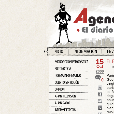
INICIO
INFORMACIÓN
ENV
15
ELL
MICROFICCIÓN PERIODÍSTICA
Oct
T
FOTONOTICIA
2009
Pari
POEMA INFORMATIVO
Goof
0
CUENTO SIN FICCIÓN
ving
pari
OPINIÓN
et à
degu
A-PIN TELEVISIÓN
bouc
A-PIN RADIO
qu’e
bien
INFORME ESPECIAL
relo