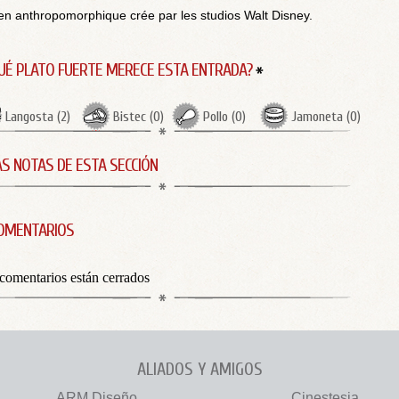
en anthropomorphique crée par les studios Walt Disney.
UÉ PLATO FUERTE MERECE ESTA ENTRADA?
Langosta
(
2
)
Bistec
(
0
)
Pollo
(
0
)
Jamoneta
(
0
)
S NOTAS DE ESTA SECCIÓN
OMENTARIOS
comentarios están cerrados
ALIADOS Y AMIGOS
ARM Diseño
Cinestesia