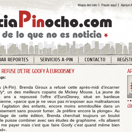
Mapa del sitio
Paute aquí
Apoye A
IAR REPORTES
SERVICIOS A-PIN
CONTACTO
REGÍST
E REFUSE D’ETRE GOOFY À EURODISNEY
ags:
s (A-Pin). Brenda Giroux a refusé cette après-midi d’incarner
y*, un des meilleurs copains de Mickey Mouse. La jeune de
t ans a repoussé l’offre d’EuroDisney, situé en banlieue
sienne, «parce que je ne veux pas m’exposer aux maltraitances
¿Q
 l’agitation des enfants, encore moins emmitouflée dans un
isement sans pouvoir fumer. Je préfère encore la plonge». Au
lage de cette édition, Brenda cherchait toujours un boulot
lle puisse combiner avec ses études de graphisme. «Ils allaient
 me payer mais c’est que faire Goofy c’est quand même bien
ud».