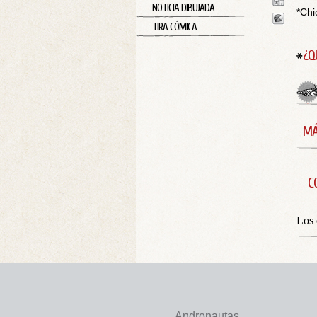
NOTICIA DIBUJADA
*Chi
TIRA CÓMICA
¿Q
MÁ
C
Los 
Andronautas