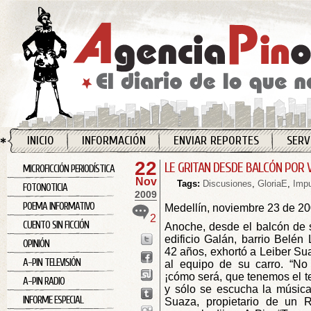
INICIO
INFORMACIÓN
ENVIAR REPORTES
SERV
22
LE GRITAN DESDE BALCÓN POR 
MICROFICCIÓN PERIODÍSTICA
Nov
Tags:
Discusiones
,
GloriaE
,
Imp
FOTONOTICIA
2009
POEMA INFORMATIVO
Medellín, noviembre 23 de 2
2
CUENTO SIN FICCIÓN
Anoche, desde el balcón de 
edificio Galán, barrio Belén 
OPINIÓN
42 años, exhortó a Leiber Sua
A-PIN TELEVISIÓN
al equipo de su carro. “No 
¡cómo será, que tenemos el t
A-PIN RADIO
y sólo se escucha la música 
INFORME ESPECIAL
Suaza, propietario de un R