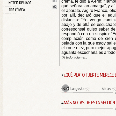
crema, le dijo a A-Pin: “Tamp
NOTICIA DIBUJADA
qué señora tan amarga”, y a
TIRA CÓMICA
el aparato. Argiro Franco, of
por allí, declaró que el equ
distancia: “Yo vengo cami
abajo y de allá se escuchaba
corresponsal quiso saber de
respondió con un suspiro: “
compilación como de cien 
pelada con la que estoy salie
el corte diez, pero mejor apa
aguanta escucharla es a todo 
*A todo volumen.
¿QUÉ PLATO FUERTE MERECE 
Langosta
(
0
)
Bistec
(
0
MÁS NOTAS DE ESTA SECCIÓN