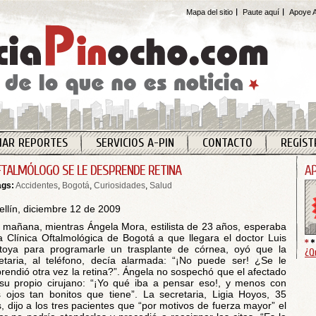
Mapa del sitio
Paute aquí
Apoye A
IAR REPORTES
SERVICIOS A-PIN
CONTACTO
REGÍST
FTALMÓLOGO SE LE DESPRENDE RETINA
ags:
Accidentes
,
Bogotá
,
Curiosidades
,
Salud
llín, diciembre 12 de 2009
 mañana, mientras Ángela Mora, estilista de 23 años, esperaba
a Clínica Oftalmológica de Bogotá a que llegara el doctor Luis
oya para programarle un trasplante de córnea, oyó que la
¿Q
etaria, al teléfono, decía alarmada: “¡No puede ser! ¿Se le
rendió otra vez la retina?”. Ángela no sospechó que el afectado
su propio cirujano: “¡Yo qué iba a pensar eso!, y menos con
 ojos tan bonitos que tiene”. La secretaria, Ligia Hoyos, 35
, dijo a los tres pacientes que “por motivos de fuerza mayor” el