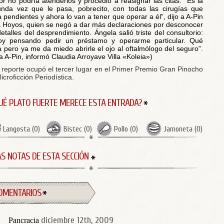
or no podría atenderlos y procedió a reasignar las citas. “Es la
nda vez que le pasa, pobrecito, con todas las cirugías que
a pendientes y ahora lo van a tener que operar a él”, dijo a A-Pin
a Hoyos, quien se negó a dar más declaraciones por desconocer
detalles del desprendimiento. Ángela salió triste del consultorio:
oy pensando pedir un préstamo y operarme particular. Qué
 pero ya me da miedo abrirle el ojo al oftalmólogo del seguro”.
a A-Pin, informó Claudia Arroyave Villa «Koleia»)
 reporte ocupó el tercer lugar en el Primer Premio Gran Pinocho
icroficción Periodística.
UÉ PLATO FUERTE MERECE ESTA ENTRADA?
Langosta
(
0
)
Bistec
(
0
)
Pollo
(
0
)
Jamoneta
(
0
)
S NOTAS DE ESTA SECCIÓN
OMENTARIOS
diciembre 12th, 2009
Pancracia