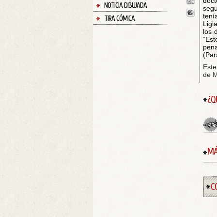
doct
NOTICIA DIBUJADA
segu
tení
TIRA CÓMICA
Ligi
los 
“Est
pena
(Par
Este
de M
¿Q
MÁ
C