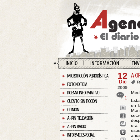
INICIO
INFORMACIÓN
ENV
12
A O
MICROFICCIÓN PERIODÍSTICA
Dic
T
FOTONOTICIA
2009
Mede
POEMA INFORMATIVO
1
Esta
CUENTO SIN FICCIÓN
en l
OPINIÓN
Mont
secr
A-PIN TELEVISIÓN
desp
era 
A-PIN RADIO
esos
INFORME ESPECIAL
años