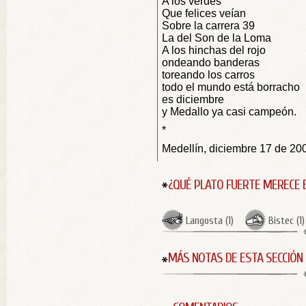
A los verdes
Que felices veían
Sobre la carrera 39
La del Son de la Loma
A los hinchas del rojo
ondeando banderas
toreando los carros
todo el mundo está borracho
es diciembre
y Medallo ya casi campeón.
*
Medellín, diciembre 17 de 200
¿QUÉ PLATO FUERTE MERECE 
Langosta
(
1
)
Bistec
(
1
)
MÁS NOTAS DE ESTA SECCIÓN