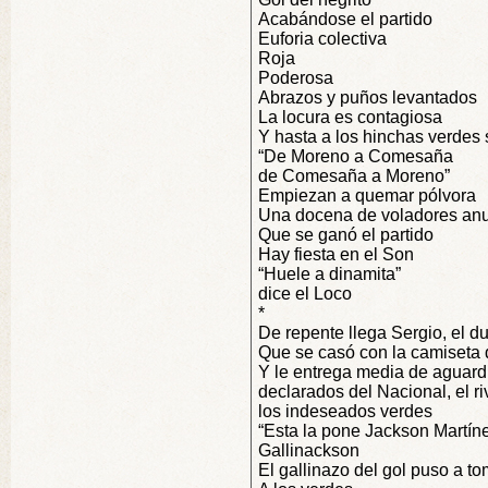
Acabándose el partido
Euforia colectiva
Roja
Poderosa
Abrazos y puños levantados
La locura es contagiosa
Y hasta a los hinchas verdes 
“De Moreno a Comesaña
de Comesaña a Moreno”
Empiezan a quemar pólvora
Una docena de voladores an
Que se ganó el partido
Hay fiesta en el Son
“Huele a dinamita”
dice el Loco
*
De repente llega Sergio, el d
Que se casó con la camiseta 
Y le entrega media de aguard
declarados del Nacional, el ri
los indeseados verdes
“Esta la pone Jackson Martín
Gallinackson
El gallinazo del gol puso a t