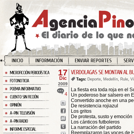
INICIO
INFORMACIÓN
ENVIAR REPORTES
SERV
17
VERDOLAGAS SE MONTAN AL BUS
MICROFICCIÓN PERIODÍSTICA
Dic
Tags:
Deporte
,
Medellín
,
Rule
,
V
FOTONOTICIA
2009
POEMA INFORMATIVO
La fiesta era toda roja en el 
4
Un poderoso bar salsero en 
CUENTO SIN FICCIÓN
Convertido anoche en una pe
OPINIÓN
De resistencia rojiazul
Los gritos
A-PIN TELEVISIÓN
De protesta, susto y emoción
A-PIN RADIO
Los cánticos futboleros
La narración del partido
INFORME ESPECIAL
Reemplazaron las voces de 