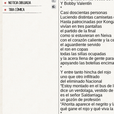
NOTICIA DIBUJADA
Y Bobby Valentín
*
TIRA CÓMICA
Casi doscientas personas
Luciendo distintas camisetas
Hasta patrocinadas por Kong
vivían en tres pantallas
el partido de la final
como si estuvieran en Neiva
con el corazón caliente y la 
el aguardiente servido
el ron en copas
todas las sillas ocupadas
y la acera llena de gente par
apoyando las botellas encima 
*
Y entre tanto hincha del rojo
uno que otro infiltrado
del eliminado Nacional
“Estoy montado en el bus de la
dice un verdolaga, vestido de
es el señor Saldarriaga
un gozón de profesión
“Ahorita aparece el negrito y 
qué gane el rojo y qué viva la
*