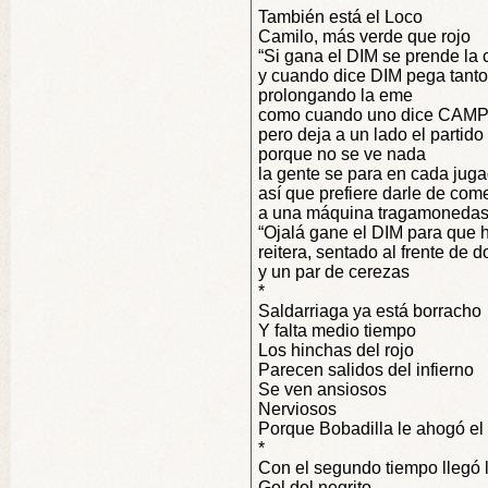
También está el Loco
Camilo, más verde que rojo
“Si gana el DIM se prende la 
y cuando dice DIM pega tanto 
prolongando la eme
como cuando uno dice CAM
pero deja a un lado el partido
porque no se ve nada
la gente se para en cada jug
así que prefiere darle de com
a una máquina tragamoneda
“Ojalá gane el DIM para que h
reitera, sentado al frente de d
y un par de cerezas
*
Saldarriaga ya está borracho
Y falta medio tiempo
Los hinchas del rojo
Parecen salidos del infierno
Se ven ansiosos
Nerviosos
Porque Bobadilla le ahogó el g
*
Con el segundo tiempo llegó l
Gol del negrito