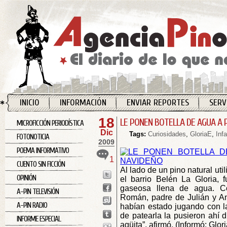
INICIO
INFORMACIÓN
ENVIAR REPORTES
SERV
18
LE PONEN BOTELLA DE AGUA A 
MICROFICCIÓN PERIODÍSTICA
Dic
Tags:
Curiosidades
,
GloriaE
,
Inf
FOTONOTICIA
2009
POEMA INFORMATIVO
1
CUENTO SIN FICCIÓN
Al lado de un pino natural ut
OPINIÓN
el barrio Belén La Gloria, 
gaseosa llena de agua. Co
A-PIN TELEVISIÓN
Román, padre de Julián y An
A-PIN RADIO
habían estado jugando con l
de patearla la pusieron ahí 
INFORME ESPECIAL
agüita”, afirmó. (Informó: Glor