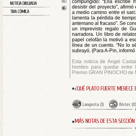
compungido: “Ella escribe 
NOTICIA DIBUJADA
desistir del proyecto”, afirm
TIRA CÓMICA
a medio camino entre el sarc
lamenta la pérdida de tiem
antemano al fracaso”. Se cono
un imprevisto regalo de G
narradora. Un libro de relato
papel celofán la motivó a es
línea de un cuento. “No lo sé
subrayó. (Para A-Pin, informó
Esta noticia de Ángel Cast
hombro para quedar entre la
Premio GRAN PINOCHO de Micr
¿QUÉ PLATO FUERTE MERECE 
Langosta
(
1
)
Bistec
(
0
MÁS NOTAS DE ESTA SECCIÓN