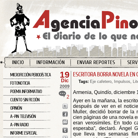
INICIO
INFORMACIÓN
ENVIAR REPORTES
SERV
19
ESCRITORA BORRA NOVELA EN 
MICROFICCIÓN PERIODÍSTICA
Dic
Tags:
Eje cafetero
,
Impulsos
,
Lit
FOTONOTICIA
2009
POEMA INFORMATIVO
Armenia, Quindío, diciembre 
2
CUENTO SIN FICCIÓN
Ayer en la mañana, la escrit
después de ver en el noticie
OPINIÓN
Muller, decidió borrar de l
A-PIN TELEVISIÓN
cien páginas de una novela e
eran verosímiles. En todo ca
A-PIN RADIO
esperaba”, declaró. Ángel 
INFORME ESPECIAL
que lleva tres semanas fli