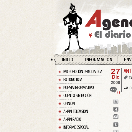
INICIO
INFORMACIÓN
ENV
27
ANT
MICROFICCIÓN PERIODÍSTICA
Dic
T
FOTONOTICIA
2009
La n
POEMA INFORMATIVO
0
CUENTO SIN FICCIÓN
OPINIÓN
A-PIN TELEVISIÓN
A-PIN RADIO
INFORME ESPECIAL