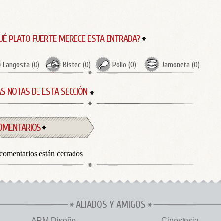
UÉ PLATO FUERTE MERECE ESTA ENTRADA?
Langosta
(
0
)
Bistec
(
0
)
Pollo
(
0
)
Jamoneta
(
0
)
S NOTAS DE ESTA SECCIÓN
OMENTARIOS
comentarios están cerrados
ALIADOS Y AMIGOS
ARM Diseño
Cinestesia