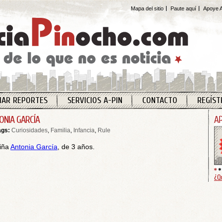
Mapa del sitio
Paute aquí
Apoye A
IAR REPORTES
SERVICIOS A-PIN
CONTACTO
REGÍST
ONIA GARCÍA
ags:
Curiosidades
,
Familia
,
Infancia
,
Rule
iña
Antonia García
, de 3 años.
¿Q