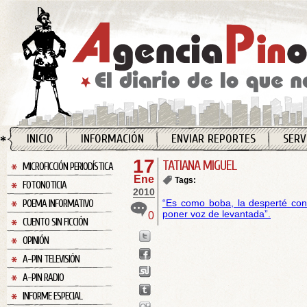
INICIO
INFORMACIÓN
ENVIAR REPORTES
SERV
17
TATIANA MIGUEL
MICROFICCIÓN PERIODÍSTICA
Ene
Tags:
FOTONOTICIA
2010
“Es como boba, la desperté con 
POEMA INFORMATIVO
poner voz de levantada”.
0
CUENTO SIN FICCIÓN
OPINIÓN
A-PIN TELEVISIÓN
A-PIN RADIO
INFORME ESPECIAL