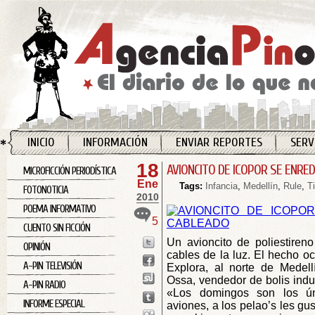
INICIO
INFORMACIÓN
ENVIAR REPORTES
SERV
18
AVIONCITO DE ICOPOR SE ENRE
MICROFICCIÓN PERIODÍSTICA
Ene
Tags:
Infancia
,
Medellín
,
Rule
,
T
FOTONOTICIA
2010
POEMA INFORMATIVO
5
CUENTO SIN FICCIÓN
Un avioncito de poliestiren
OPINIÓN
cables de la luz. El hecho oc
A-PIN TELEVISIÓN
Explora, al norte de Medell
Ossa, vendedor de bolis indust
A-PIN RADIO
«Los domingos son los ú
INFORME ESPECIAL
aviones, a los pelao’s les g