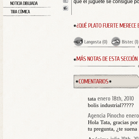
que el juguete se consigue po
NOTICIA DIBUJADA
TIRA CÓMICA
¿QUÉ PLATO FUERTE MERECE 
Langosta
(
0
)
Bistec
(
1
)
MÁS NOTAS DE ESTA SECCIÓN
COMENTARIOS
enero 18th, 2010
tata
bolis industrial?????
Agencia Pinocho
enero
Hola Tata, gracias po
tu pregunta, ¿te suen