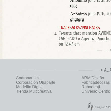
julio 19th, 2
Anónimo
dgg
julio 19th, 2
Anónimo
ghgtgrg
TRACKBACKS/PINGBACKS
Tweets that mention AVIONC
CABLEADO » Agencia Pinocho
on 12:47 am
ALI
Andronautas
ARM Diseño
Corporación Otraparte
Fabricadecosas
Medellín Digital
Rabodeají
Tienda Multicreativa
Universo Centro