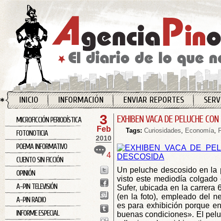
INICIO
INFORMACIÓN
ENVIAR REPORTES
SERV
3
EXHIBEN VACA DE PELUCHE CON
MICROFICCIÓN PERIODÍSTICA
Feb
Tags:
Curiosidades
,
Economía
,
FOTONOTICIA
2010
POEMA INFORMATIVO
4
CUENTO SIN FICCIÓN
Un peluche descosido en la p
OPINIÓN
visto este mediodía colgado 
A-PIN TELEVISIÓN
Sufer, ubicada en la carrera 
(en la foto), empleado del n
A-PIN RADIO
es para exhibición porque e
INFORME ESPECIAL
buenas condiciones». El peluc