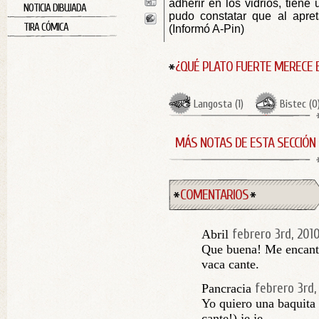
adherir en los vidrios, tiene
NOTICIA DIBUJADA
pudo constatar que al apreta
TIRA CÓMICA
(Informó A-Pin)
¿QUÉ PLATO FUERTE MERECE 
Langosta
(
1
)
Bistec
(
0
MÁS NOTAS DE ESTA SECCIÓN
COMENTARIOS
febrero 3rd, 201
Abril
Que buena! Me encanta
vaca cante.
febrero 3rd,
Pancracia
Yo quiero una baquita 
cante!) je je