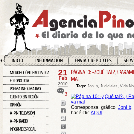
INICIO
INFORMACIÓN
ENVIAR REPORTES
SERV
21
PÁGINA 10: -¿QUÉ TAL?, ¿PARA
MICROFICCIÓN PERIODÍSTICA
Feb
MAL
FOTONOTICIA
2010
Tags:
Joni b
,
Judiciales
,
Vida No
POEMA INFORMATIVO
3
CUENTO SIN FICCIÓN
OPINIÓN
Corresponsal gráfico:
Joni b
.
hacé clic
AQUÍ
.
A-PIN TELEVISIÓN
A-PIN RADIO
INFORME ESPECIAL