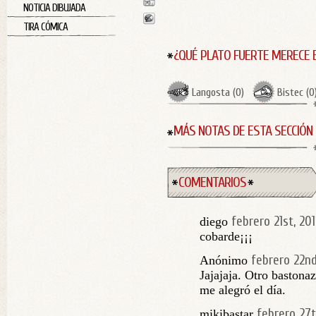
NOTICIA DIBUJADA
TIRA CÓMICA
¿QUÉ PLATO FUERTE MERECE 
Langosta
(
0
)
Bistec
(
0
MÁS NOTAS DE ESTA SECCIÓN
COMENTARIOS
febrero 21st, 20
diego
cobarde¡¡¡
febrero 22nd
Anónimo
Jajajaja. Otro bastona
me alegró el día.
febrero 27t
mikibastar