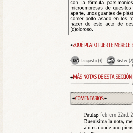
con la fórmula parsimonios
microempresas de quesito
aparte, unos guantes de plás
comer pollo asado en los res
hacer de este acto de des
(d)oloroso.
¿QUÉ PLATO FUERTE MERECE 
Langosta
(
3
)
Bistec
(
2
MÁS NOTAS DE ESTA SECCIÓN
COMENTARIOS
febrero 22nd, 
Paulap
Buenisima la nota, me 
ahi es donde uno pien