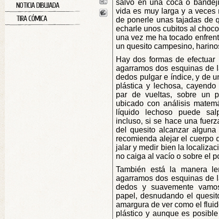
salvo en una coca o bandeji
NOTICIA DIBUJADA
vida es muy larga y a veces
TIRA CÓMICA
de ponerle unas tajadas de q
echarle unos cubitos al choc
una vez me ha tocado enfren
un quesito campesino, harino
Hay dos formas de efectuar 
agarramos dos esquinas de la
dedos pulgar e índice, y de u
plástica y lechosa, cayendo
par de vueltas, sobre un 
ubicado con análisis matemá
líquido lechoso puede sa
incluso, si se hace una fuer
del quesito alcanzar alguna
recomienda alejar el cuerpo
jalar y medir bien la localizac
no caiga al vacío o sobre el p
También está la manera le
agarramos dos esquinas de la
dedos y suavemente vamos
papel, desnudando el quesit
amargura de ver como el fluid
plástico y aunque es posible