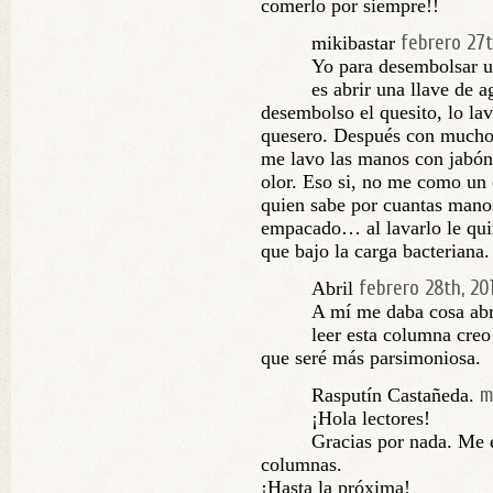
comerlo por siempre!!
febrero 27t
mikibastar
Yo para desembolsar u
es abrir una llave de 
desembolso el quesito, lo lav
quesero. Después con mucho 
me lavo las manos con jabón 
olor. Eso si, no me como un 
quien sabe por cuantas mano
empacado… al lavarlo le qui
que bajo la carga bacteriana.
febrero 28th, 20
Abril
A mí me daba cosa abri
leer esta columna creo
que seré más parsimoniosa.
m
Rasputín Castañeda.
¡Hola lectores!
Gracias por nada. Me
columnas.
¡Hasta la próxima!