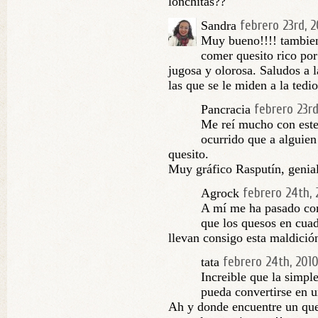
lonchitas??
febrero 23rd, 2
Sandra
Muy bueno!!!! tambien
comer quesito rico por
jugosa y olorosa. Saludos a
las que se le miden a la tedio
febrero 23rd
Pancracia
Me reí mucho con este
ocurrido que a alguien
quesito.
Muy gráfico Rasputín, genia
febrero 24th, 
Agrock
A mí me ha pasado con
que los quesos en cuad
llevan consigo esta maldició
febrero 24th, 201
tata
Increible que la simpl
pueda convertirse en u
Ah y donde encuentre un que