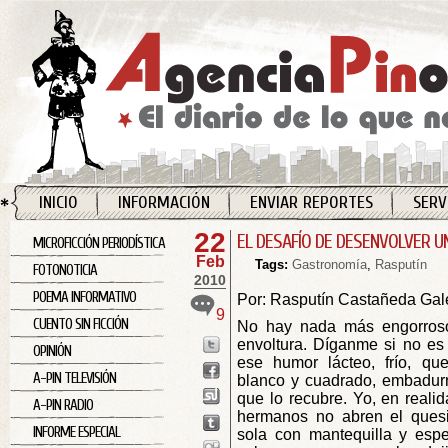
INICIO
INFORMACIÓN
ENVIAR REPORTES
SERV
22
EL DESAFÍO DE DESENVOLVER U
MICROFICCIÓN PERIODÍSTICA
Feb
Tags:
Gastronomía
,
Rasputín
FOTONOTICIA
2010
POEMA INFORMATIVO
Por: Rasputín Castañeda Ga
9
CUENTO SIN FICCIÓN
No hay nada más engorroso
envoltura. Díganme si no es 
OPINIÓN
ese humor lácteo, frío, q
A-PIN TELEVISIÓN
blanco y cuadrado, embadurn
que lo recubre. Yo, en reali
A-PIN RADIO
hermanos no abren el quesi
INFORME ESPECIAL
sola con mantequilla y esp