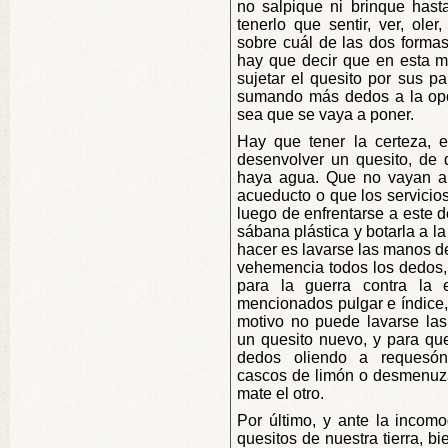
no salpique ni brinque hast
tenerlo que sentir, ver, ole
sobre cuál de las dos forma
hay que decir que en esta mo
sujetar el quesito por sus p
sumando más dedos a la oper
sea que se vaya a poner.
Hay que tener la certeza, e
desenvolver un quesito, de 
haya agua. Que no vayan a 
acueducto o que los servicio
luego de enfrentarse a este d
sábana plástica y botarla a l
hacer es lavarse las manos d
vehemencia todos los dedos, 
para la guerra contra la e
mencionados pulgar e índice,
motivo no puede lavarse la
un quesito nuevo, y para qu
dedos oliendo a requesón,
cascos de limón o desmenuza
mate el otro.
Por último, y ante la incomo
quesitos de nuestra tierra, b