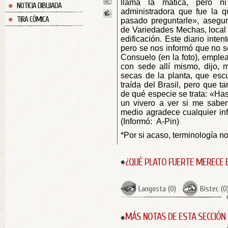
llama la matica, pero n
NOTICIA DIBUJADA
administradora que fue la 
TIRA CÓMICA
pasado preguntarle», asegu
de Variedades Mechas, local 
edificación. Este diario inten
pero se nos informó que no s
Consuelo (en la foto), emple
con sede allí mismo, dijo, m
secas de la planta, que esc
traída del Brasil, pero que t
de qué especie se trata: «Hast
un vivero a ver si me sabe
medio agradece cualquier info
(Informó: A-Pin)
*Por si acaso, terminología no 
¿QUÉ PLATO FUERTE MERECE 
Langosta
(
0
)
Bistec
(
0
MÁS NOTAS DE ESTA SECCIÓN