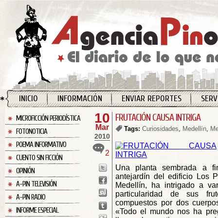
INICIO
INFORMACIÓN
ENVIAR REPORTES
SERV
10
FRUTACIÓN CAUSA INTRIGA
MICROFICCIÓN PERIODÍSTICA
Mar
Tags:
Curiosidades
,
Medellín
,
Me
FOTONOTICIA
2010
POEMA INFORMATIVO
2
CUENTO SIN FICCIÓN
Una planta sembrada a fi
OPINIÓN
antejardín del edificio Los 
A-PIN TELEVISIÓN
Medellín, ha intrigado a va
particularidad de sus fru
A-PIN RADIO
compuestos por dos cuerpos 
INFORME ESPECIAL
«Todo el mundo nos ha pr