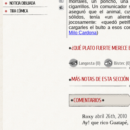
morrales, un poncho, un
NOTICIA DIBUJADA
cigarrillos. Un comunicador 
TIRA CÓMICA
aseguró que el animal, cuy
sólidos, tenía «un alie
jocosamente: «quedó petrif
cargarles el bulto a esos co
Milo Cardona
)
¿QUÉ PLATO FUERTE MERECE 
Langosta
(
0
)
Bistec
(
0
MÁS NOTAS DE ESTA SECCIÓN
COMENTARIOS
abril 26th, 2010
Roxy
Ay! que rico Guatapé, 