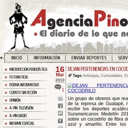
INICIO
INFORMACIÓN
ENVIAR REPORTES
SERV
16
DEJAN PERTENENCIAS EN COCOD
MICROFICCIÓN PERIODÍSTICA
Mar
Tags:
Antioquia
,
Curiosidades
,
E
FOTONOTICIA
2010
POEMA INFORMATIVO
1
CUENTO SIN FICCIÓN
Un grupo de obreros que rea
OPINIÓN
de la represa de Guatapé, 
A-PIN TELEVISIÓN
recibir los deportes acuát
Suramericanos Medellín 201
A-PIN RADIO
sobre un cocodrilo de fibra de
INFORME ESPECIAL
azul y amarillo. Entre los 