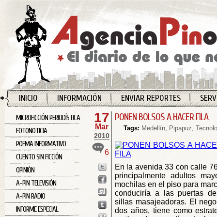
INICIO
INFORMACIÓN
ENVIAR REPORTES
SERV
17
PONEN BOLSOS A HACER FILA
MICROFICCIÓN PERIODÍSTICA
Mar
Tags:
Medellín
,
Pipapuz
,
Tecnol
FOTONOTICIA
2010
POEMA INFORMATIVO
6
CUENTO SIN FICCIÓN
En la avenida 33 con calle 76
OPINIÓN
principalmente adultos ma
A-PIN TELEVISIÓN
mochilas en el piso para marca
conduciría a las puertas de
A-PIN RADIO
sillas masajeadoras. El neg
INFORME ESPECIAL
dos años, tiene como estrat