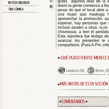
gratis algunos días de la 
NOTICIA DIBUJADA
diario la gente comienza a ll
TIRA CÓMICA
pesar de que el local abre a
una mujer que madruga 
aprovechar la promoción, as
esperan, hay personas que 
incluso asisten a misa. «Lo
chismosiar, a leer el periódi
Esta reportera fue testigo d
avanzar, los presentes le 
compañeros. (Para A-Pin, inf
¿QUÉ PLATO FUERTE MERECE 
Langosta
(
0
)
Bistec
(
0
MÁS NOTAS DE ESTA SECCIÓN
COMENTARIOS