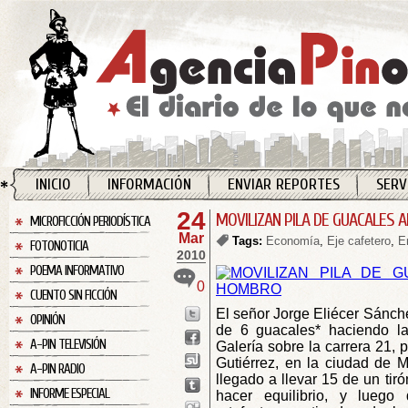
INICIO
INFORMACIÓN
ENVIAR REPORTES
SERV
24
MOVILIZAN PILA DE GUACALES 
MICROFICCIÓN PERIODÍSTICA
Mar
Tags:
Economía
,
Eje cafetero
,
E
FOTONOTICIA
2010
POEMA INFORMATIVO
0
CUENTO SIN FICCIÓN
El señor Jorge Eliécer Sánche
OPINIÓN
de 6 guacales* haciendo la 
A-PIN TELEVISIÓN
Galería sobre la carrera 21, 
Gutiérrez, en la ciudad de 
A-PIN RADIO
llegado a llevar 15 de un tir
INFORME ESPECIAL
hacer equilibrio, y luego