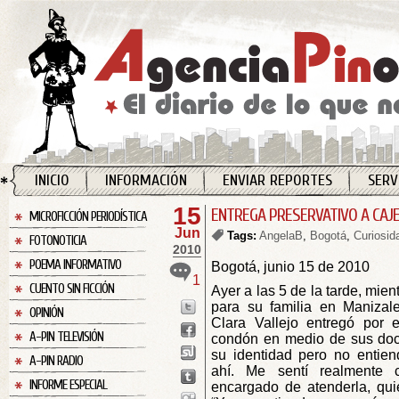
INICIO
INFORMACIÓN
ENVIAR REPORTES
SERV
15
ENTREGA PRESERVATIVO A CAJ
MICROFICCIÓN PERIODÍSTICA
Jun
Tags:
AngelaB
,
Bogotá
,
Curiosid
FOTONOTICIA
2010
POEMA INFORMATIVO
Bogotá, junio 15 de 2010
1
CUENTO SIN FICCIÓN
Ayer a las 5 de la tarde, mie
para su familia en Manizale
OPINIÓN
Clara Vallejo entregó por 
A-PIN TELEVISIÓN
condón en medio de sus docu
su identidad pero no entien
A-PIN RADIO
ahí. Me sentí realmente c
INFORME ESPECIAL
encargado de atenderla, quie