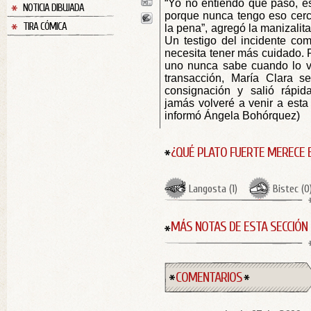
“Yo no entiendo que pasó, e
NOTICIA DIBUJADA
porque nunca tengo eso cerc
TIRA CÓMICA
la pena”, agregó la manizalit
Un testigo del incidente com
necesita tener más cuidado. 
uno nunca sabe cuando lo vay
transacción, María Clara s
consignación y salió rápi
jamás volveré a venir a esta 
informó Ángela Bohórquez)
¿QUÉ PLATO FUERTE MERECE 
Langosta
(
1
)
Bistec
(
0
MÁS NOTAS DE ESTA SECCIÓN
COMENTARIOS