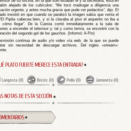
levisor de su oficina, en la que sólo estaban él y la secretaria, está en
alón alejado de los cubículos: “Me tocó madrugar a diligencia una
sación urgente, y antes mucha gracia que pude ver pedacitos”, dijo. El
ado insistió en que cuando se paralizó la imagen sabía que venía el
“El Pipita cabecea bien, y si la clavaba al piso el arquerito no iba a
r cómo llegar”. De la Cuesta corrió inmediatamente a la sala de
iones a encender el televisor y, tal y como temía, se encontró con la
bración del segundo gol de los gauchos. (Informó: A-Pin)
nsmisión continua de audio y/o video vía web, de la que se puede
rutar sin necesidad de descargar archivos. Del ingles «stream»:
ente.
UÉ PLATO FUERTE MERECE ESTA ENTRADA?
Langosta
(
0
)
Bistec
(
0
)
Pollo
(
0
)
Jamoneta
(
0
)
S NOTAS DE ESTA SECCIÓN
OMENTARIOS