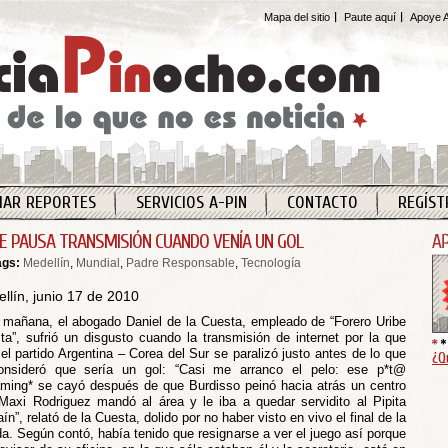
Mapa del sitio
Paute aquí
Apoye A
IAR REPORTES
SERVICIOS A-PIN
CONTACTO
REGÍST
LE PAUSA TRANSMISIÓN CUANDO VENÍA UN GOL
ags:
Medellín
,
Mundial
,
Padre Responsable
,
Tecnología
llín, junio 17 de 2010
 mañana, el abogado Daniel de la Cuesta, empleado de “Forero Uribe
ta”, sufrió un disgusto cuando la transmisión de internet por la que
el partido Argentina – Corea del Sur se paralizó justo antes de lo que
¿Q
onsideró que sería un gol: “Casi me arranco el pelo: ese p*t@
aming* se cayó después de que Burdisso peinó hacia atrás un centro
Maxi Rodriguez mandó al área y le iba a quedar servidito al Pipita
ín”, relató de la Cuesta, dolido por no haber visto en vivo el final de la
da. Según contó, había tenido que resignarse a ver el juego así porque