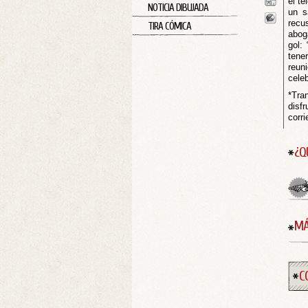
el te
NOTICIA DIBUJADA
un s
recu
TIRA CÓMICA
abog
gol: 
tene
reun
cele
*Tra
disf
corri
¿Q
MÁ
C