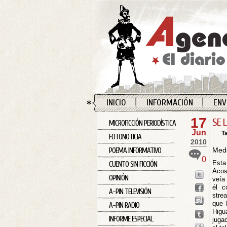
INICIO
INFORMACIÓN
ENV
17
SE 
MICROFICCIÓN PERIODÍSTICA
Jun
T
FOTONOTICIA
2010
Mede
POEMA INFORMATIVO
0
Esta
CUENTO SIN FICCIÓN
Acos
OPINIÓN
veía 
él c
A-PIN TELEVISIÓN
stre
que 
A-PIN RADIO
Higua
INFORME ESPECIAL
juga