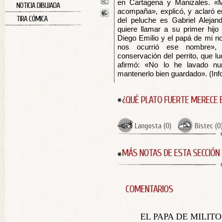
en Cartagena y Manizales. «
NOTICIA DIBUJADA
acompaña», explicó, y aclaró 
TIRA CÓMICA
del peluche es Gabriel Alejan
quiere llamar a su primer hij
Diego Emilio y el papá de mi no
nos ocurrió ese nombre», i
conservación del perrito, que l
afirmó: «No lo he lavado n
mantenerlo bien guardado». (Inf
¿QUÉ PLATO FUERTE MERECE 
Langosta
(
0
)
Bistec
(
0
MÁS NOTAS DE ESTA SECCIÓN
COMENTARIOS
EL PAPA DE MILITO