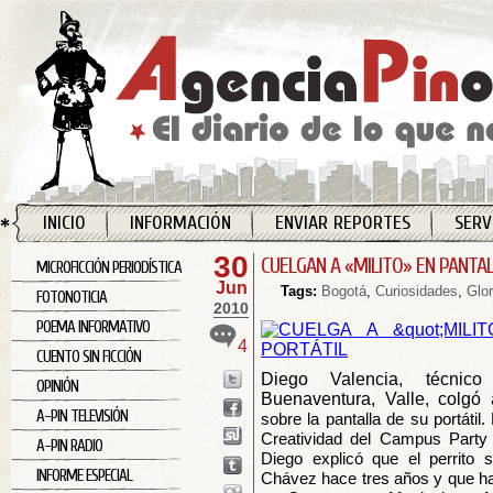
INICIO
INFORMACIÓN
ENVIAR REPORTES
SERV
30
CUELGAN A «MILITO» EN PANTAL
MICROFICCIÓN PERIODÍSTICA
Jun
Tags:
Bogotá
,
Curiosidades
,
Glo
FOTONOTICIA
2010
POEMA INFORMATIVO
4
CUENTO SIN FICCIÓN
Diego Valencia, técnic
OPINIÓN
Buenaventura, Valle, colgó
A-PIN TELEVISIÓN
sobre la pantalla de su portátil
Creatividad del Campus Party 
A-PIN RADIO
Diego explicó que el perrito 
INFORME ESPECIAL
Chávez hace tres años y que ha 