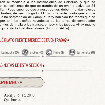
aron al mediodía a las instalaciones de Corferias, y que no
an conocimiento de que se trataba de un evento activo las 24
día. «Pues supongo que a nosotros nos deben mandar relevos
tarde», declaró intrigado. El mismo agente contó que lo que
lo ha sorprendido de Campus Party han sido los robots que se
por ahí, los diseños novedosos de las torres de computador
 «los de malla o los transparentes» y los juegos: «Hay mucho
o jugando todo el día», afirmó. (Informó: A-Pin)
UÉ PLATO FUERTE MERECE ESTA ENTRADA?
Langosta
(
0
)
Bistec
(
0
)
Pollo
(
1
)
Jamoneta
(
0
)
S NOTAS DE ESTA SECCIÓN
OMENTARIOS
julio 1st, 2010
Abril
Que buena.