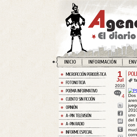
INICIO
INFORMACIÓN
ENV
1
POL
MICROFICCIÓN PERIODÍSTICA
Jul
T
FOTONOTICIA
2010
POEMA INFORMATIVO
Dos 
4
CUENTO SIN FICCIÓN
aren
jueg
OPINIÓN
2010
uno 
A-PIN TELEVISIÓN
del 
A-PIN RADIO
con 
muc
INFORME ESPECIAL
corr