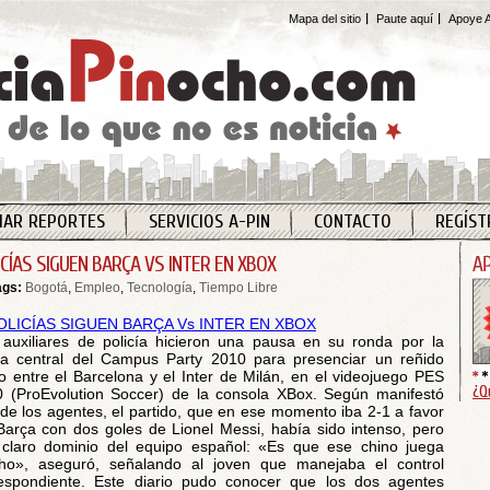
Mapa del sitio
Paute aquí
Apoye A
IAR REPORTES
SERVICIOS A-PIN
CONTACTO
REGÍST
ICÍAS SIGUEN BARÇA VS INTER EN XBOX
ags:
Bogotá
,
Empleo
,
Tecnología
,
Tiempo Libre
auxiliares de policía hicieron una pausa en su ronda por la
a central del Campus Party 2010 para presenciar un reñido
o entre el Barcelona y el Inter de Milán, en el videojuego PES
¿Q
 (ProEvolution Soccer) de la consola XBox. Según manifestó
de los agentes, el partido, que en ese momento iba 2-1 a favor
Barça con dos goles de Lionel Messi, había sido intenso, pero
claro dominio del equipo español: «Es que ese chino juega
ho», aseguró, señalando al joven que manejaba el control
espondiente. Este diario pudo conocer que los dos agentes