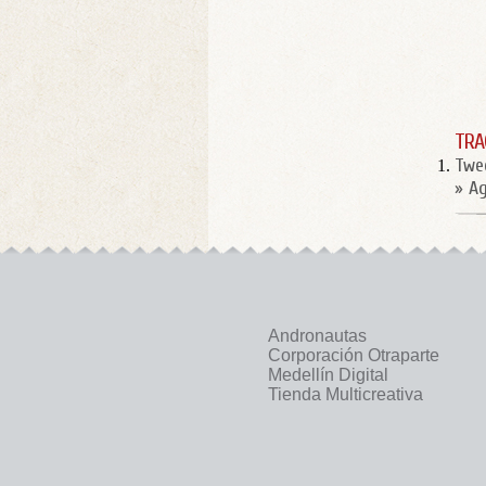
TRA
Twe
» A
Andronautas
Corporación Otraparte
Medellín Digital
Tienda Multicreativa