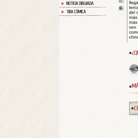
lleg
NOTICIA DIBUJADA
tení
TIRA CÓMICA
del 
más 
más 
ven 
como
chin
¿Q
MÁ
C