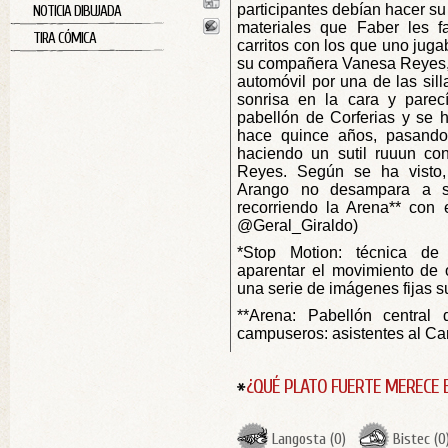
participantes debían hacer su
NOTICIA DIBUJADA
materiales que Faber les fa
TIRA CÓMICA
carritos con los que uno jugab
su compañera Vanesa Reyes, 
automóvil por una de las sill
sonrisa en la cara y parec
pabellón de Corferias y se h
hace quince años, pasando 
haciendo un sutil ruuun con
Reyes. Según se ha visto
Arango no desampara a 
recorriendo la Arena** con e
@Geral_Giraldo)
*Stop Motion: técnica de
aparentar el movimiento de 
una serie de imágenes fijas s
**Arena: Pabellón central 
campuseros: asistentes al C
¿QUÉ PLATO FUERTE MERECE 
Langosta
(
0
)
Bistec
(
0