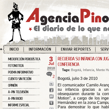
INICIO
INFORMACIÓN
ENVIAR REPORTES
SERV
3
RECUERDA SU INFANCIA CON JU
MICROFICCIÓN PERIODÍSTICA
Jul
CONFERENCIA
FOTONOTICIA
2010
Tags:
Bogotá
,
Infancia
,
Mente H
POEMA INFORMATIVO
2
Bogotá, julio 3 de 2010
CUENTO SIN FICCIÓN
El comunicador Camilo Aran
OPINIÓN
su infancia gracias a un
A-PIN TELEVISIÓN
obsequiaron durante la conf
Motion”, a cargo de los inge
A-PIN RADIO
Hernández en la zona Campu
INFORME ESPECIAL
Para demostrar lo que había