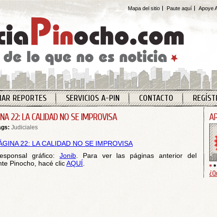
Mapa del sitio
Paute aquí
Apoye A
IAR REPORTES
SERVICIOS A-PIN
CONTACTO
REGÍST
INA 22: LA CALIDAD NO SE IMPROVISA
ags:
Judiciales
esponsal gráfico:
Jonib
. Para ver las páginas anterior del
te Pinocho, hacé clic
AQUÍ
.
¿Q