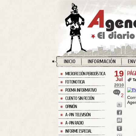
INICIO
INFORMACIÓN
ENV
19
PÁG
MICROFICCIÓN PERIODÍSTICA
Jul
T
FOTONOTICIA
2010
POEMA INFORMATIVO
2
Corr
CUENTO SIN FICCIÓN
Agen
OPINIÓN
A-PIN TELEVISIÓN
A-PIN RADIO
INFORME ESPECIAL