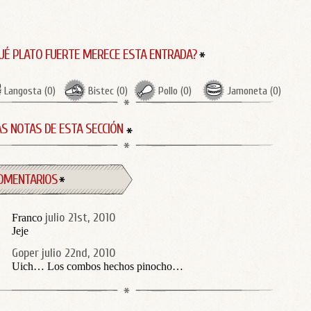
UÉ PLATO FUERTE MERECE ESTA ENTRADA?
Langosta
(
0
)
Bistec
(
0
)
Pollo
(
0
)
Jamoneta
(
0
)
S NOTAS DE ESTA SECCIÓN
OMENTARIOS
julio 21st, 2010
Franco
Jeje
Goper
julio 22nd, 2010
Uich… Los combos hechos pinocho…