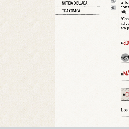
a lo
NOTICIA DIBUJADA
con
TIRA CÓMICA
http
*Cha
«div
era p
¿Q
MÁ
C
Los 