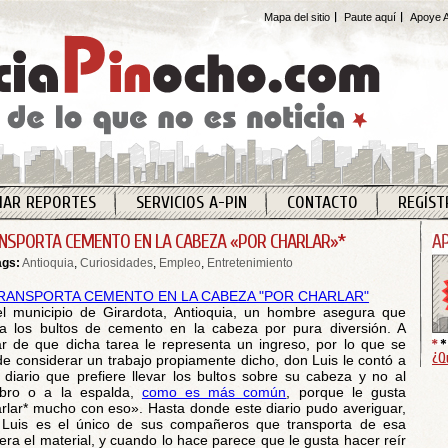
Mapa del sitio
Paute aquí
Apoye A
IAR REPORTES
SERVICIOS A-PIN
CONTACTO
REGÍST
NSPORTA CEMENTO EN LA CABEZA «POR CHARLAR»*
ags:
Antioquia
,
Curiosidades
,
Empleo
,
Entretenimiento
l municipio de Girardota, Antioquia, un hombre asegura que
a los bultos de cemento en la cabeza por pura diversión. A
r de que dicha tarea le representa un ingreso, por lo que se
¿Q
e considerar un trabajo propiamente dicho, don Luis le contó a
 diario que prefiere llevar los bultos sobre su cabeza y no al
bro o a la espalda,
como es más común
, porque le gusta
rlar* mucho con eso». Hasta donde este diario pudo averiguar,
Luis es el único de sus compañeros que transporta de esa
ra el material, y cuando lo hace parece que le gusta hacer reír