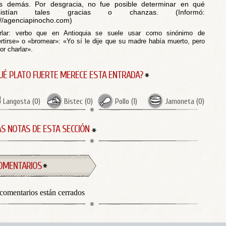
s demás. Por desgracia, no fue posible determinar en qué
sistían tales gracias o chanzas. (Informó:
://agenciapinocho.com)
rlar: verbo que en Antioquia se suele usar como sinónimo de
ertirse» o «bromear»: «Yo sí le dije que su madre había muerto, pero
or charlar».
UÉ PLATO FUERTE MERECE ESTA ENTRADA?
Langosta
(
0
)
Bistec
(
0
)
Pollo
(
1
)
Jamoneta
(
0
)
S NOTAS DE ESTA SECCIÓN
OMENTARIOS
comentarios están cerrados