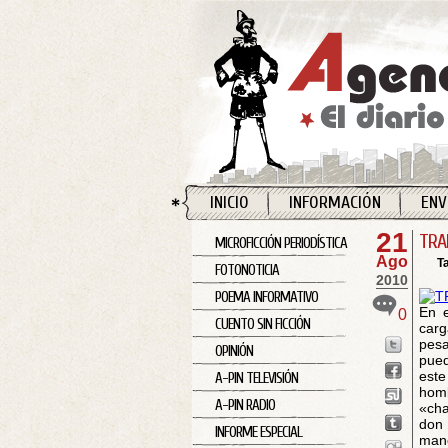
INICIO
INFORMACIÓN
ENV
21
TRA
MICROFICCIÓN PERIODÍSTICA
Ago
T
FOTONOTICIA
2010
POEMA INFORMATIVO
En e
0
CUENTO SIN FICCIÓN
carg
pesa
OPINIÓN
pued
este
A-PIN TELEVISIÓN
hom
A-PIN RADIO
«cha
don 
INFORME ESPECIAL
mane