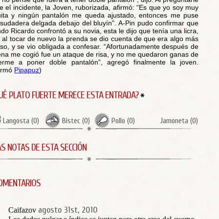
e el incidente, la Joven, ruborizada, afirmó: “Es que yo soy muy
uita y ningún pantalón me queda ajustado, entonces me puse
sudadera delgada debajo del bluyín”. A-Pin pudo confirmar que
do Ricardo confrontó a su novia, esta le dijo que tenía una licra,
 al tocar de nuevo la prenda se dio cuenta de que era algo más
so, y se vio obligada a confesar. “Afortunadamente después de
ena me cogió fue un ataque de risa, y no me quedaron ganas de
erme a poner doble pantalón”, agregó finalmente la joven.
ormó
Pipapuz
)
UÉ PLATO FUERTE MERECE ESTA ENTRADA?
Langosta
(
0
)
Bistec
(
0
)
Pollo
(
0
)
Jamoneta
(
0
)
S NOTAS DE ESTA SECCIÓN
OMENTARIOS
agosto 31st, 2010
Caifazov