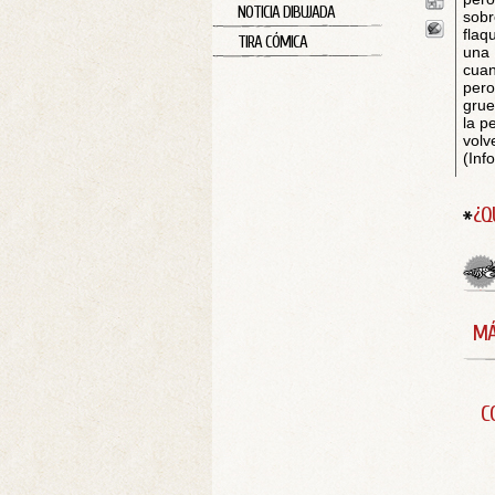
NOTICIA DIBUJADA
sobr
flaq
TIRA CÓMICA
una 
cuan
pero
grue
la p
volv
(Inf
¿Q
MÁ
C