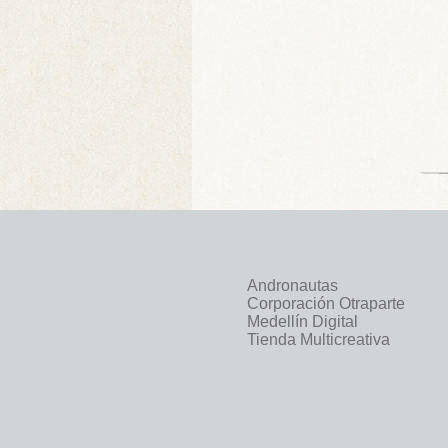
Andronautas
Corporación Otraparte
Medellín Digital
Tienda Multicreativa