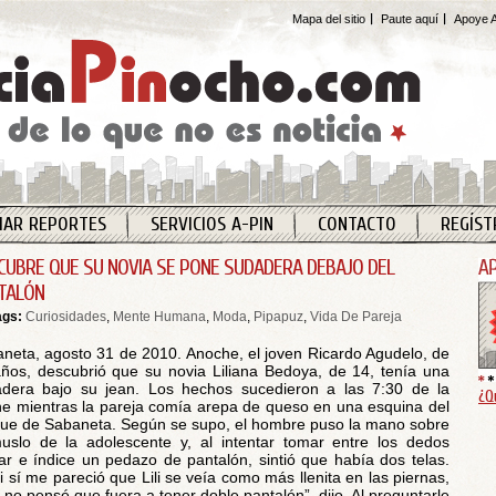
Mapa del sitio
Paute aquí
Apoye A
IAR REPORTES
SERVICIOS A-PIN
CONTACTO
REGÍST
CUBRE QUE SU NOVIA SE PONE SUDADERA DEBAJO DEL
TALÓN
ags:
Curiosidades
,
Mente Humana
,
Moda
,
Pipapuz
,
Vida De Pareja
neta, agosto 31 de 2010.
Anoche, el joven Ricardo Agudelo, de
ños, descubrió que su novia Liliana Bedoya, de 14, tenía una
dera bajo su jean. Los hechos sucedieron a las 7:30 de la
¿Q
e mientras la pareja comía arepa de queso en una esquina del
ue de Sabaneta. Según se supo, el hombre puso la mano sobre
uslo de la adolescente y, al intentar tomar entre los dedos
ar e índice un pedazo de pantalón, sintió que había dos telas.
i sí me pareció que Lili se veía como más llenita en las piernas,
 no pensé que fuera a tener doble pantalón”, dijo. Al preguntarle