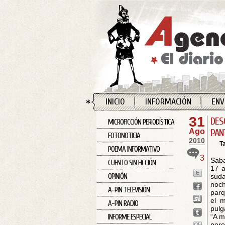
INICIO
INFORMACIÓN
ENV
31
DES
MICROFICCIÓN PERIODÍSTICA
Ago
PAN
FOTONOTICIA
2010
T
POEMA INFORMATIVO
3
Saba
CUENTO SIN FICCIÓN
17 a
OPINIÓN
suda
noch
A-PIN TELEVISIÓN
parq
el m
A-PIN RADIO
pulg
“A m
INFORME ESPECIAL
pero