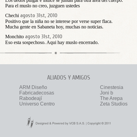
Los dedos pulgar e índice se juntan para otra area del cuerpo.
Para el muslo no creo, juzguen ustedes
agosto 31st, 2010
Chechi
Positivo que la niña no se interese por verse super flaca.
Mucha gente en Sabaneta hoy, muchas no noticias.
agosto 31st, 2010
Monchito
Eso esta sospechoso. Aqui hay muslo encerrado.
ALIADOS Y AMIGOS
ARM Diseño
Cinestesia
Fabricadecosas
Joni b
Rabodeají
The Arepa
Universo Centro
Zeta Studios