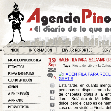
INICIO
INFORMACIÓN
ENVIAR REPORTES
SERV
19
HACEN FILA PARA RECLAMAR CR
MICROFICCIÓN PERIODÍSTICA
Sep
Tags:
Fiesta del Libro y la Cultur
FOTONOTICIA
2010
POEMA INFORMATIVO
0
CUENTO SIN FICCIÓN
Esta tarde, en cuanto mengu
OPINIÓN
personas se dispusieron a ha
A-PIN TELEVISIÓN
de crispetas gratis a la en
Jardín Botánico de Medellín
A-PIN RADIO
dulce, pero el caso es de ha
INFORME ESPECIAL
casa quien visitó la Fiesta de