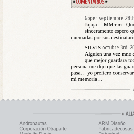
COMENTARIOS
Goper
septiembre 28th
Jajaja… MMmm.. Que
sinceramente espero qu
quemadas por sus destinata
octubre 3rd, 2
SILVIS
Alguien una vez mne di
que mejor guardara to
persona me dijo que las guar
pasa… yo prefiero conservar
mi memoria…
ALI
Andronautas
ARM Diseño
Corporación Otraparte
Fabricadecosas