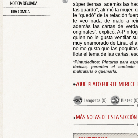
NOTICIA DIBUJADA
súper tiernas, además las hac
las guardo”, afirmó la mujer, 
TIRA CÓMICA
le “quedó” de la relación fue
le veo nada de malo a reí
además las cartas de verda
originales”, explicó. A-Pin lo
quien no le gusta ventilar s
muy enamorado de Lina, ella 
no me gusta que las poquita
flote el tema de las cartas, es
*Pintudeditos: Pinturas para esp
tóxicas, permiten el contacto
maltratarla o quemarla.
¿QUÉ PLATO FUERTE MERECE 
Langosta
(
0
)
Bistec
(
0
MÁS NOTAS DE ESTA SECCIÓN