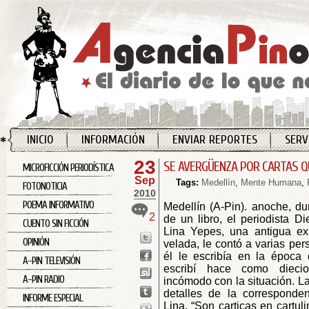
INICIO
INFORMACIÓN
ENVIAR REPORTES
SERV
23
SE AVERGÜENZA POR CARTAS QU
MICROFICCIÓN PERIODÍSTICA
Sep
Tags:
Medellín
,
Mente Humana
,
FOTONOTICIA
2010
POEMA INFORMATIVO
Medellín (A-Pin). anoche, du
2
de un libro, el periodista 
CUENTO SIN FICCIÓN
Lina Yepes, una antigua ex
OPINIÓN
velada, le contó a varias pe
él le escribía en la época 
A-PIN TELEVISIÓN
escribí hace como diecio
A-PIN RADIO
incómodo con la situación. L
detalles de la correspond
INFORME ESPECIAL
Lina. “Son carticas en cartul