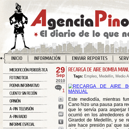
INICIO
INFORMACIÓN
ENVIAR REPORTES
SERV
29
RECARGA DE AIRE BOMBA MAN
MICROFICCIÓN PERIODÍSTICA
Sep
Tags:
Empleo
,
Medellín
,
Medio A
FOTONOTICIA
2010
POEMA INFORMATIVO
1
CUENTO SIN FICCIÓN
Este mediodía, mientras fum
OPINIÓN
Cano hizo una pausa para re
A-PIN TELEVISIÓN
que le servía para asperjar 
ocurrió en los alrededores d
A-PIN RADIO
Girardot de Medellín, y se r
INFORME ESPECIAL
aire hace presión pa’ que sa