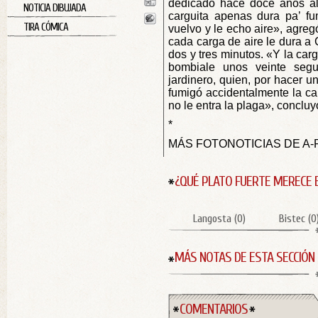
dedicado hace doce años al 
NOTICIA DIBUJADA
carguita apenas dura pa’ f
TIRA CÓMICA
vuelvo y le echo aire», agreg
cada carga de aire le dura a 
dos y tres minutos. «Y la car
bombiale unos veinte segu
jardinero, quien, por hacer u
fumigó accidentalmente la ca
no le entra la plaga», conclu
*
MÁS FOTONOTICIAS DE A-
¿QUÉ PLATO FUERTE MERECE 
Langosta
(
0
)
Bistec
(
0
MÁS NOTAS DE ESTA SECCIÓN
COMENTARIOS