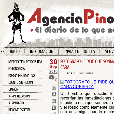
INICIO
INFORMACIÓN
ENVIAR REPORTES
SERV
30
FOTÓGRAFO LE PIDE QUE SONRÍA
MICROFICCIÓN PERIODÍSTICA
Sep
CARA
FOTONOTICIA
2010
Tags:
Curiosidades
POEMA INFORMATIVO
0
CUENTO SIN FICCIÓN
OPINIÓN
Un hombre que decidió fot
A-PIN TELEVISIÓN
recorrían las inmediaciones 
le pidió a ésta que sonriera 
A-PIN RADIO
y el rostro completamente cub
INFORME ESPECIAL
con un amigo cuando oímos a