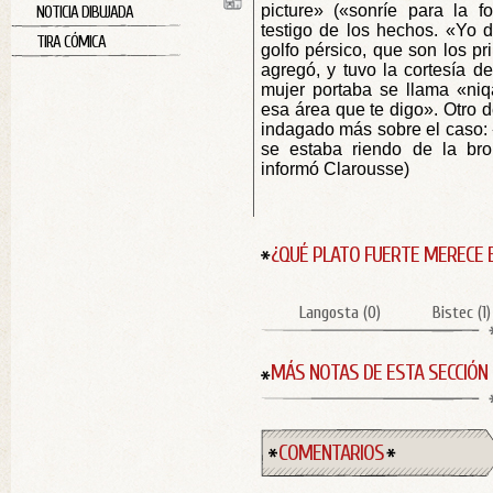
picture» («sonríe para la f
NOTICIA DIBUJADA
testigo de los hechos. «Yo d
TIRA CÓMICA
golfo pérsico, que son los pri
agregó, y tuvo la cortesía d
mujer portaba se llama «ni
esa área que te digo». Otro d
indagado más sobre el caso: 
se estaba riendo de la bro
informó Clarousse)
¿QUÉ PLATO FUERTE MERECE 
Langosta
(
0
)
Bistec
(
1
)
MÁS NOTAS DE ESTA SECCIÓN
COMENTARIOS