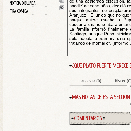
de una acalorada discusión, la 
NOTICIA DIBUJADA
poodle’ de ocho años, decidió rec
sus integrantes se desplazaron
TIRA CÓMICA
Aranjuez. “El único que no quer
porque quiere mucho a Pu
cascarrabias no se iba a entende
La familia informó finalmente
Santiago, aunque Pupo inicialm
sólo acepta a Sammy sino que
tratando de montarlo”. (Informó:
¿QUÉ PLATO FUERTE MERECE 
Langosta
(
0
)
Bistec
(
0
MÁS NOTAS DE ESTA SECCIÓN
COMENTARIOS