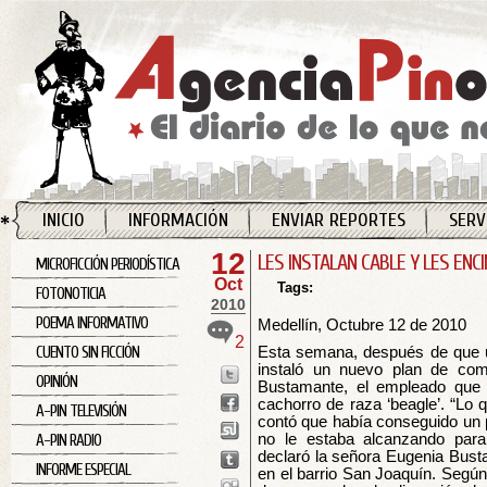
INICIO
INFORMACIÓN
ENVIAR REPORTES
SERV
12
LES INSTALAN CABLE Y LES EN
MICROFICCIÓN PERIODÍSTICA
Oct
Tags:
FOTONOTICIA
2010
POEMA INFORMATIVO
Medellín, Octubre 12 de 2010
2
CUENTO SIN FICCIÓN
Esta semana, después de que 
instaló un nuevo plan de com
OPINIÓN
Bustamante, el empleado que r
cachorro de raza ‘beagle’. “Lo
A-PIN TELEVISIÓN
contó que había conseguido un pe
no le estaba alcanzando para 
A-PIN RADIO
declaró la señora Eugenia Bust
INFORME ESPECIAL
en el barrio San Joaquín. Según 