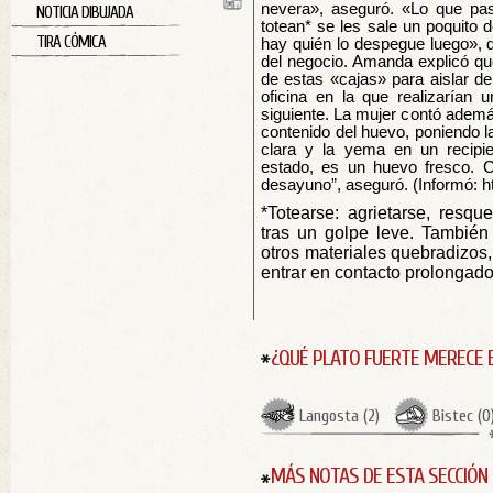
nevera», aseguró. «Lo que pa
NOTICIA DIBUJADA
totean* se les sale un poquito d
TIRA CÓMICA
hay quién lo despegue luego», d
del negocio. Amanda explicó que
de estas «cajas» para aislar de
oficina en la que realizarían u
siguiente. La mujer contó además
contenido del huevo, poniendo la
clara y la yema en un recipie
estado, es un huevo fresco.
desayuno”, aseguró. (Informó: h
*Totearse: agrietarse, resqu
tras un golpe leve. También s
otros materiales quebradizos,
entrar en contacto prolongado 
¿QUÉ PLATO FUERTE MERECE 
Langosta
(
2
)
Bistec
(
0
MÁS NOTAS DE ESTA SECCIÓN