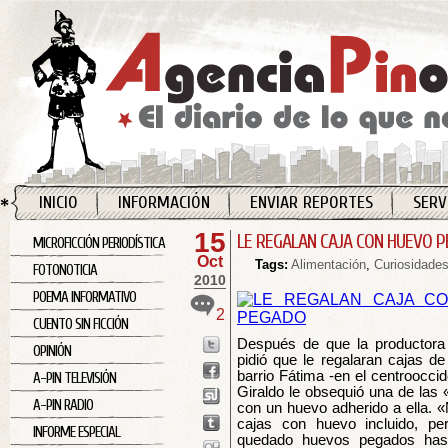
INICIO
INFORMACIÓN
ENVIAR REPORTES
SERV
15
LE REGALAN CAJA CON HUEVO 
MICROFICCIÓN PERIODÍSTICA
Oct
Tags:
Alimentación
,
Curiosidade
FOTONOTICIA
2010
POEMA INFORMATIVO
2
CUENTO SIN FICCIÓN
Después de que la productora
OPINIÓN
pidió que le regalaran cajas d
barrio Fátima -en el centroocci
A-PIN TELEVISIÓN
Giraldo le obsequió una de las «
A-PIN RADIO
con un huevo adherido a ella. 
cajas con huevo incluido, p
INFORME ESPECIAL
quedado huevos pegados hast