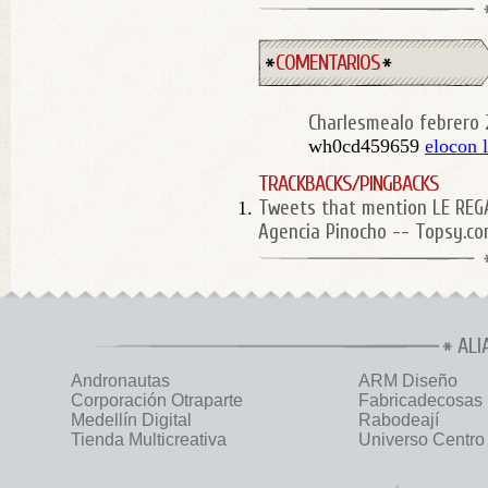
COMENTARIOS
Charlesmealo
febrero 
wh0cd459659
elocon 
TRACKBACKS/PINGBACKS
Tweets that mention LE RE
Agencia Pinocho -- Topsy.c
ALI
Andronautas
ARM Diseño
Corporación Otraparte
Fabricadecosas
Medellín Digital
Rabodeají
Tienda Multicreativa
Universo Centro