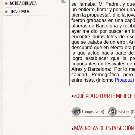
NOTICIA DIBUJADA
se llamaba ‘Mi Padre’, y que 
un entierro, llorar y poner un
TIRA CÓMICA
bien la propuesta”, dijo la jo
fueron grabadas en una capil
afueras de Barcelona y recibi
ayer me dio por buscar en In
encontré puras fotos de esc
que se trataba de un error, A
descubrió que en efecto era 
la que actuó hacía parte de
logró establecer que la p
importantes en festivales de
Aires y Barcelona: “Por lo me
calidad. Pornográfica, pero
entre risas. (Informó
Pipapuz
)
¿QUÉ PLATO FUERTE MERECE 
Langosta
(
4
)
Bistec
(
0
MÁS NOTAS DE ESTA SECCIÓN