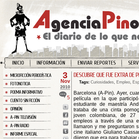
INICIO
INFORMACIÓN
ENVIAR REPORTES
SERV
3
DESCUBRE QUE FUE EXTRA DE P
MICROFICCIÓN PERIODÍSTICA
Nov
Tags:
Curiosidades
,
Empleo
,
Es
FOTONOTICIA
2010
POEMA INFORMATIVO
Barcelona (A-Pin).
Ayer, cua
5
película en la que particip
CUENTO SIN FICCIÓN
estudiante de maestría An
OPINIÓN
trataba de una cinta porno
joven colombiana, de 27 
A-PIN TELEVISIÓN
empleos a través de una e
A-PIN RADIO
llamaron y me preguntaron si
cine italiano Giuliano Cass
INFORME ESPECIAL
dijeron que era para trabajar