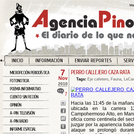
Map
INICIO
INFORMACIÓN
ENVIAR REPORTES
SERV
7
PERRO CALLEJERO CAZA RATA
MICROFICCIÓN PERIODÍSTICA
Nov
Tags:
Eje cafetero
,
Fauna
,
LeCar
FOTONOTICIA
2010
POEMA INFORMATIVO
7
CUENTO SIN FICCIÓN
Hacia las 11:45 de la mañana
OPINIÓN
ubicada en la carrera 1
A-PIN TELEVISIÓN
Campohermoso Alto, en Maniza
oficia como centinela del secto
A-PIN RADIO
juzgar por la apariencia babe
INFORME ESPECIAL
ataque se prolongó duran