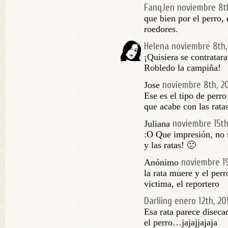
FanqJen
noviembre 8t
que bien por el perro,
roedores.
Helena
noviembre 8th,
¡Quisiera se contratar
Robledo la campiña!
noviembre 8th, 2
Jose
Ese es el tipo de perro
que acabe con las rata
noviembre 15th
Juliana
:O Que impresión, no 
y las ratas! 🙁
noviembre 19
Anónimo
la rata muere y el per
victima, el reportero
Darliing
enero 12th, 201
Esa rata parece diseca
el perro…jajajjajaja