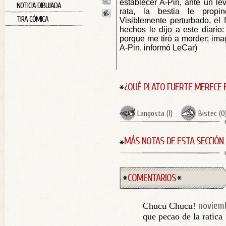
establecer A-Pin, ante un l
NOTICIA DIBUJADA
rata, la bestia le propin
TIRA CÓMICA
Visiblemente perturbado, el f
hechos le dijo a este diario:
porque me tiró a morder; imag
A-Pin, informó LeCar)
¿QUÉ PLATO FUERTE MERECE 
Langosta
(
1
)
Bistec
(
0
MÁS NOTAS DE ESTA SECCIÓN
COMENTARIOS
noviemb
Chucu Chucu!
que pecao de la ratica 