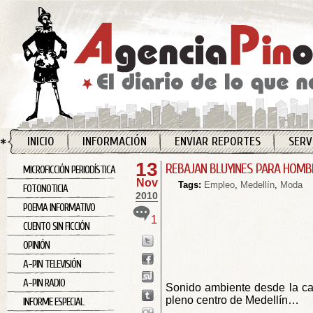
INICIO
INFORMACIÓN
ENVIAR REPORTES
SERV
13
REBAJAN BLUYINES PARA HOMB
MICROFICCIÓN PERIODÍSTICA
Nov
Tags:
Empleo
,
Medellín
,
Moda
FOTONOTICIA
2010
POEMA INFORMATIVO
1
CUENTO SIN FICCIÓN
OPINIÓN
A-PIN TELEVISIÓN
A-PIN RADIO
Sonido ambiente desde la cal
pleno centro de Medellín…
INFORME ESPECIAL