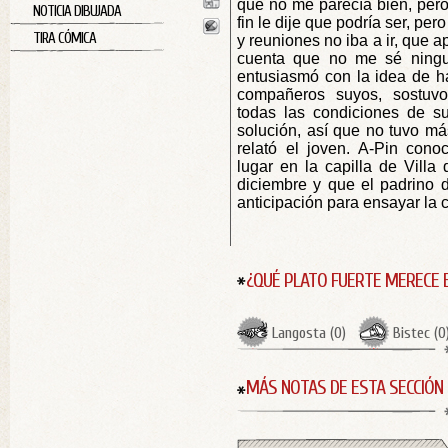
que no me parecía bien, pero é
NOTICIA DIBUJADA
fin le dije que podría ser, per
TIRA CÓMICA
y reuniones no iba a ir, que a
cuenta que no me sé ningun
entusiasmó con la idea de ha
compañeros suyos, sostuv
todas las condiciones de su
solución, así que no tuvo má
relató el joven. A-Pin cono
lugar en la capilla de Vill
diciembre y que el padrino 
anticipación para ensayar la 
¿QUÉ PLATO FUERTE MERECE 
Langosta
(
0
)
Bistec
(
0
MÁS NOTAS DE ESTA SECCIÓN