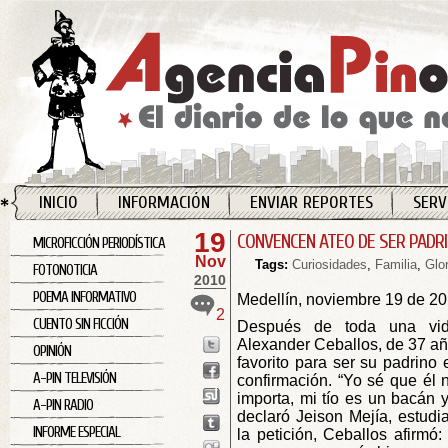
INICIO
INFORMACIÓN
ENVIAR REPORTES
SERV
19
CONVENCEN ATEO DE SER PADR
MICROFICCIÓN PERIODÍSTICA
Nov
Tags:
Curiosidades
,
Familia
,
Glo
FOTONOTICIA
2010
POEMA INFORMATIVO
Medellín, noviembre 19 de 2
2
CUENTO SIN FICCIÓN
Después de toda una vida
Alexander Ceballos, de 37 año
OPINIÓN
favorito para ser su padrino 
A-PIN TELEVISIÓN
confirmación. “Yo sé que él 
importa, mi tío es un bacán
A-PIN RADIO
declaró Jeison Mejía, estudi
INFORME ESPECIAL
la petición, Ceballos afirmó: