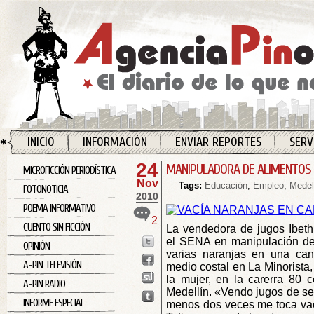
INICIO
INFORMACIÓN
ENVIAR REPORTES
SERV
24
MANIPULADORA DE ALIMENTOS 
MICROFICCIÓN PERIODÍSTICA
Nov
Tags:
Educación
,
Empleo
,
Medel
FOTONOTICIA
2010
POEMA INFORMATIVO
2
CUENTO SIN FICCIÓN
La vendedora de jugos Ibeth 
el SENA en manipulación de
OPINIÓN
varias naranjas en una can
A-PIN TELEVISIÓN
medio costal en La Minorista,
la mujer, en la carerra 80 c
A-PIN RADIO
Medellín. «Vendo jugos de se
INFORME ESPECIAL
menos dos veces me toca vaci