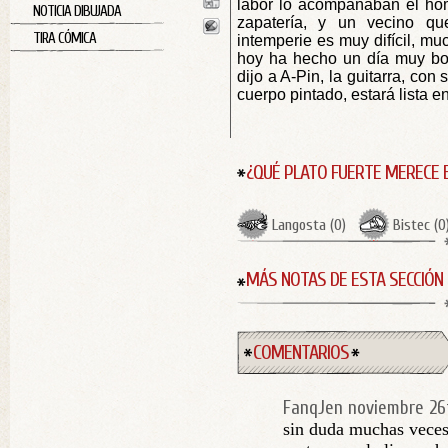
labor lo acompañaban el hom
NOTICIA DIBUJADA
zapatería, y un vecino qu
TIRA CÓMICA
intemperie es muy difícil, mu
hoy ha hecho un día muy bon
dijo a A-Pin, la guitarra, con
cuerpo pintado, estará lista e
¿QUÉ PLATO FUERTE MERECE 
Langosta
(
0
)
Bistec
(
0
MÁS NOTAS DE ESTA SECCIÓN
COMENTARIOS
FanqJen
noviembre 26
sin duda muchas veces 