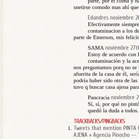
parte, por el clima y h
snetirse comodo mas ahí que 
Edandres
noviembre 26
Efectivamente siempre 
contaminacion a los d
parte de Emerson, mis felicit
noviembre 27th
SAMA
Estoy de acuerdo con E
contaminación y la ac
nos preguntamos porq no se 
afuerita de la casa de él, se
podría haber sido otra de la
tuvo q buscar casa ajena p
noviembre 2
Pancracia
Sí, sí, por qué no pint
quedó la duda a todos.
TRACKBACKS/PINGBACKS
Tweets that mention PINTA
AJENA » Agencia Pinocho --